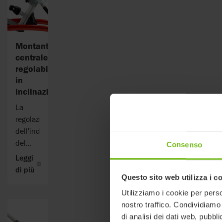
Gli
accessori
possono
essere
Montante
fissati
centrale
e
regolabile
regolati
in
in
inclinazione
modo
La
preciso,
regolazione
attraverso
dell'inclinazione
le
del
Consenso
scalanature
montante
Leggi
laterali
centrale
di più
del
Questo sito web utilizza i c
può
montante
essere
Utilizziamo i cookie per perso
centrale.
facilmente
nostro traffico. Condividiamo 
eseguita
di analisi dei dati web, pubbl