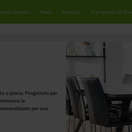
porto tecnico
News
Contatti
A proposito di Eta
tta o prona. Progettato per
e promuove la
personalizzato per una