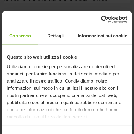
Vendite
I nostri team di vendita sono in prima linea nell'interazione
Consenso
Dettagli
Informazioni sui cookie
con i clienti e possono constatare in prima persona come i
nostri prodotti facciano la differenza per le persone, i familiari
e gli assistenti. In qualità di addetti alle vendite di Etac, i
Questo sito web utilizza i cookie
clienti possono spaziare dalle istituzioni sanitarie ai
rivenditori, ai distributori o agli utenti finali, a seconda del
Utilizziamo i cookie per personalizzare contenuti ed
mercato.
annunci, per fornire funzionalità dei social media e per
analizzare il nostro traffico. Condividiamo inoltre
informazioni sul modo in cui utilizzi il nostro sito con i
Produzione
nostri partner che si occupano di analisi dei dati web,
Per chi ama il lavoro pratico, i nostri siti produttivi in Svezia,
pubblicità e social media, i quali potrebbero combinarle
Danimarca, Polonia, Austria e Nord America offrono molte
con altre informazioni che hai fornito loro o che hanno
opportunità. Che si tratti di saldatura, cucitura, verniciatura a
raccolto dal tuo utilizzo dei loro servizi.
polvere o assemblaggio, si può essere certi che il prodotto
finito oggi può avere un impatto positivo sulla vita di
Selezione