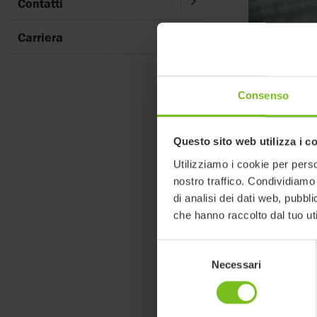
Contatti
Carriera
Consenso
Questo sito web utilizza i c
Utilizziamo i cookie per perso
nostro traffico. Condividiamo 
R82 - Faceb
di analisi dei dati web, pubbl
che hanno raccolto dal tuo uti
Selezione
Necessari
del
consenso