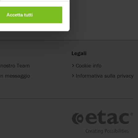
Accetta tutti
Legali
l nostro Team
Cookie info
n messaggio
Informativa sulla privacy