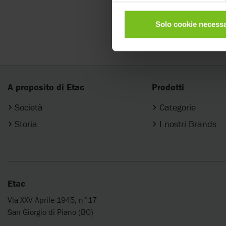
Etac Group 
Solo cookie necessa
A proposito di Etac
Prodotti
Società
Categorie
Storia
I nostri Brands
Etac
Via XXV Aprile 1945, n°17
San Giorgio di Piano (BO)