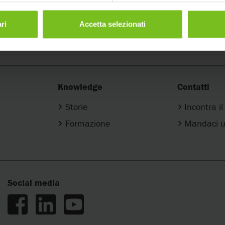
- LinkedIn
Etac Italy - LinkedIn
ri
Accetta selezionati
Knowledge
Contatti
Storie
Incontra i
Formazione
Mandaci u
Social media