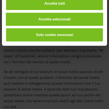
raccolta, l’uso e la divulgazione dei dati personali dell’utente.
Accetta tutti
È necessario controllare le dichiarazioni sulla privacy di questi
altri siti web e fonti Internet per poter giudicare se agiscono in
conformità alla legislazione sulla privacy.
Accetta selezionati
5. Integrazione dei plugin di social media
Solo cookie necessari
Abbiamo integrato plugin di social media (LinkedIn,
Facebook, YouTube) sul sito. Questo significa che, quando
clicchi o tocchi uno dei pulsanti (per esempio, il pulsante “Mi
piace” di Facebook), alcune informazioni vengono condivise
con i fornitori del servizio di social media.
Se sei collegato al tuo account di social media quando clicchi
o tocchi uno di questi pulsanti, il fornitore del social media
può mettere in collegamento queste informazioni con il tuo
account di social media. A seconda delle tue impostazioni,
potrebbero anche mostrare queste azioni sul tuo profilo del
social media, che saranno quindi visibili agli altri utenti nella
tua rete.