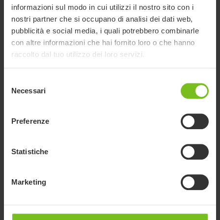
per altre posizioni aperte vengono conservati per il tempo
informazioni sul modo in cui utilizzi il nostro sito con i
strettamente necessario per garantire il corretto espletamento
nostri partner che si occupano di analisi dei dati web,
delle procedure di selezione e, in caso di esito negativo circa
pubblicità e social media, i quali potrebbero combinarle
l’idoneità per le altre posizioni, gli stessi vengono cancellati
con altre informazioni che hai fornito loro o che hanno
nel termine ultimo di 12 (dodici) mesi.
raccolto dal tuo utilizzo dei loro servizi.
Base Giuridica
: il trattamento viene effettuato per
Selezione
l’adempimento di un obbligo contrattuale e precontrattuale
Necessari
del
assunto dal Titolare con il servizio (art. 6, par. 1 lett.b).
consenso
4. Link verso altri siti web
Preferenze
Il Sito Web potrebbe includere collegamenti ipertestuali ad
altri siti web. Facendo clic su uno di questi link, l’utente
Statistiche
potrebbe essere reindirizzato ad un altro sito web o a un’altra
fonte Internet che potrebbe raccogliere informazioni
sull’utente tramite cookie o altre tecnologie.
Marketing
Il Titolare non si assume alcuna responsabilità o autorità di
controllo su questi altri siti web o risorse Internet, né sulla loro