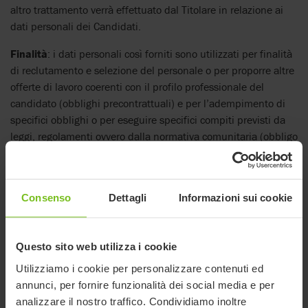
altro trattamento verrà effettuato dal Titolare in relazione ai
dati personali dei Candidati.
Finalità
: i dati personali così forniti sono utilizzati per finalità
di reclutamento e selezione del personale o per proporre altre
offerte di lavoro coerenti con il profilo professionale del
candidato (obblighi precontrattuali) e per l’adempimento di
specifici obblighi o per eseguire specifici compiti previsti da
leggi, regolamenti ovvero dalla normativa comunitaria (obbligo
di legge).
Conservazione
: i dati personali relativi ai profili di eventuali
candidati per posizioni aperte vengono conservati per il tempo
Consenso
Dettagli
Informazioni sui cookie
strettamente necessario per garantire il corretto espletamento
delle procedure di selezione. I dati personali dei candidati
non ritenuti idonei per alcuna posizione vengono cancellati
Questo sito web utilizza i cookie
nel termine ultimo di 14 (quattordici) giorni dal momento in
Utilizziamo i cookie per personalizzare contenuti ed
cui il Titolare ha ritenuto il candidato inidoneo a ricoprire la
annunci, per fornire funzionalità dei social media e per
posizione aperta. I dati personali di candidati ritenuti idonei
analizzare il nostro traffico. Condividiamo inoltre