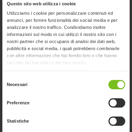
Questo sito web utilizza i cookie
Utilizziamo i cookie per personalizzare contenuti ed
annunci, per fornire funzionalità dei social media e per
analizzare il nostro traffico. Condividiamo inoltre
informazioni sul modo in cui utilizzi il nostro sito con i
Supporti ginocchia swing-away, set
nostri partner che si occupano di analisi dei dati web,
*Solo in abbinamento con pedana unica. Permette il controllo
pubblicità e social media, i quali potrebbero combinarle
ed un posizionamento ottimale.
con altre informazioni che hai fornito loro o che hanno
raccolto dal tuo utilizzo dei loro servizi.
Selezione
Necessari
del
consenso
Preferenze
Statistiche