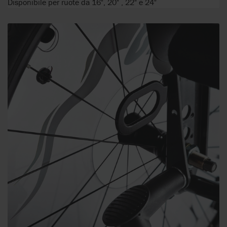
Disponibile per ruote da 16", 20" , 22" e 24"