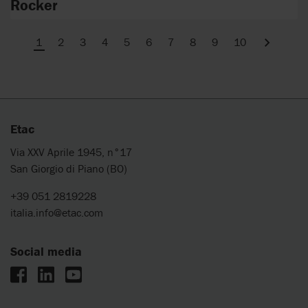
Rocker
1
2
3
4
5
6
7
8
9
10
Next
Etac
Via XXV Aprile 1945, n°17
San Giorgio di Piano (BO)
+39 051 2819228
italia.info@etac.com
Social media