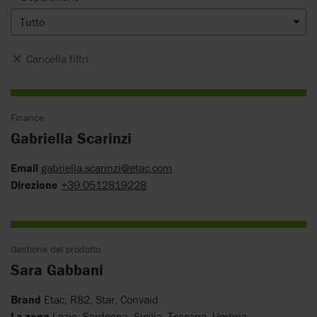
Tutto
Cancella filtri
Finance
Gabriella Scarinzi
Email
gabriella.scarinzi@etac.com
Direzione
+39 0512819228
Gestione del prodotto
Sara Gabbani
Brand
Etac, R82, Star, Convaid
La zona
Lazio, Sardegna, Sicilia, Toscana, Umbria