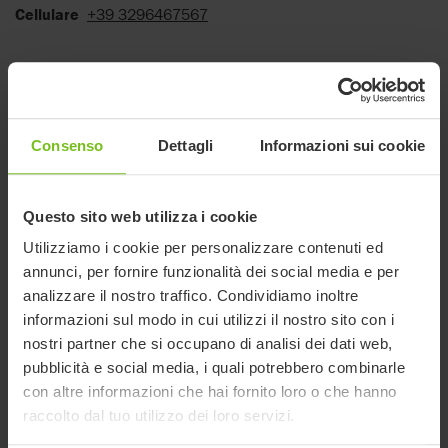
Cellulare
+39 3296467567
Managing Director
Lucia Caprioli
Consenso
Dettagli
Informazioni sui cookie
Email
Lucia.Caprioli@etac.com
Cellulare
+39 3429048777
Questo sito web utilizza i cookie
Utilizziamo i cookie per personalizzare contenuti ed
annunci, per fornire funzionalità dei social media e per
Marketing
analizzare il nostro traffico. Condividiamo inoltre
Alessio Provenzano
informazioni sul modo in cui utilizzi il nostro sito con i
nostri partner che si occupano di analisi dei dati web,
Email
alessio.provenzano@etac.com
pubblicità e social media, i quali potrebbero combinarle
Cellulare
0039 3666771106
con altre informazioni che hai fornito loro o che hanno
Direzione
+39 0512819228
raccolto dal tuo utilizzo dei loro servizi.