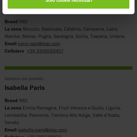
Solo cookie necessari
Irene Rago
Brand
R82
La zona
Abruzzo, Basilicata, Calabria, Campania, Lazio,
Marche, Molise, Puglia, Sardegna, Sicilia, Toscana, Umbria
Email
irene.rago@etac.com
Cellulare
+39 3356593457
Gestione del prodotto
Isabella Paris
Brand
R82
La zona
Emilia Romagna, Friuli Venezia e Giulia, Liguria,
Lombardia, Piemonte, Trentino Alto Adige, Valle d’Aosta,
Veneto
Email
isabella.paris@etac.com