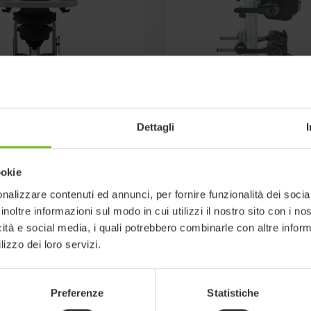
Dettagli
dax
R82 Meerkat
ookie
stabilizzatore per la postura
Meerkat è uno standing con 
nalizzare contenuti ed annunci, per fornire funzionalità dei socia
na, con un telaio facilmente
regolabili per piedi, ginocchi
inoltre informazioni sul modo in cui utilizzi il nostro sito con i n
per i trasferimenti
tronco.
icità e social media, i quali potrebbero combinarle con altre inform
abile con una vasta gamma
lizzo dei loro servizi.
Preferenze
Statistiche