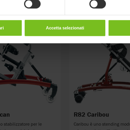
ri
Accetta selezionati
can
R82 Caribou
 stabilizzatore per le
Caribou è uno stending modu