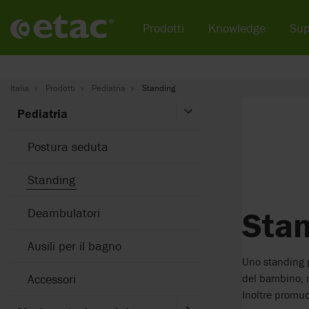
Prodotti
Knowledge
Sup
Italia
Prodotti
Pediatria
Standing
Pediatria
Postura seduta
Standing
Sta
Deambulatori
Ausili per il bagno
Uno standing p
del bambino, m
Accessori
Inoltre promuov