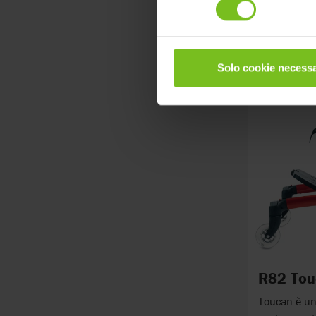
Solo cookie necessa
R82 Tou
Toucan è uno