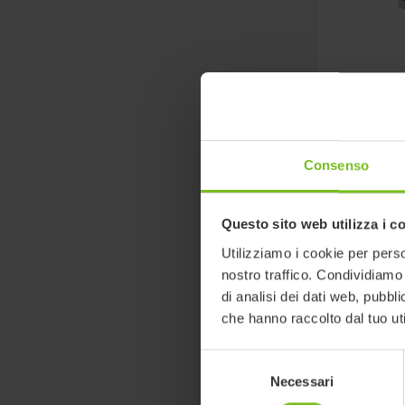
Consenso
R82 Ad
Questo sito web utilizza i c
Addax è uno 
Utilizziamo i cookie per perso
prona e supi
nostro traffico. Condividiamo 
accessibile 
di analisi dei dati web, pubbl
personalizz
che hanno raccolto dal tuo uti
di accessori.
Selezione
Necessari
del
consenso