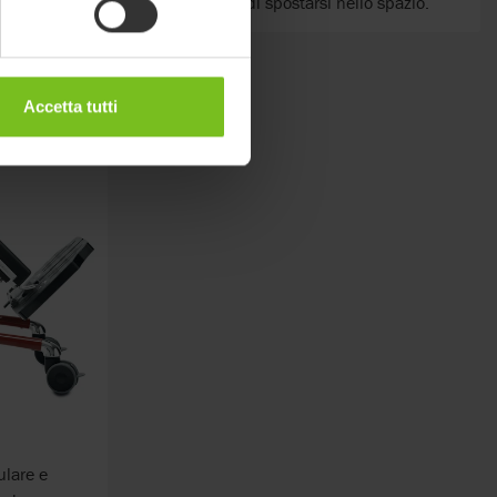
al bambino di spostarsi nello spazio.
Accetta tutti
lare e