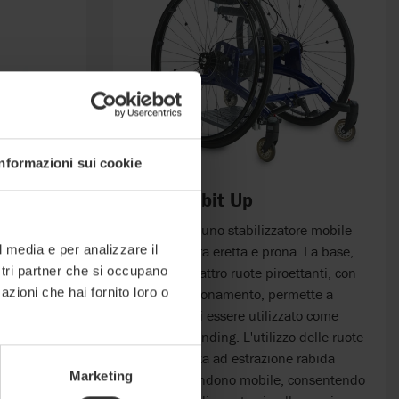
Informazioni sui cookie
R82 Rabbit Up
supporti
Rabbit Up è uno stabilizzatore mobile
l media e per analizzare il
a, bacino e
per le postura eretta e prona. La base,
ostri partner che si occupano
dotata di quattro ruote piroettanti, con
azioni che hai fornito loro o
freni di stazionamento, permette a
Rubbit Up di essere utilizzato come
semplice standing. L'utilizzo delle ruote
ad autospinta ad estrazione rabida
Marketing
invece, lo rendono mobile, consentendo