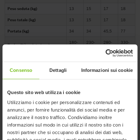
Peso seduta (kg)
13
15
17
18
Peso totale (kg)
13
15
17
18
Portata (kg)
34
34
45,5
77
180-
230-
280-
330-
Profondità seduta (mm)
305
360
410
460
Regolazione della reclinazione
90° or
90° or
90° or
90° or
(°)
110°
110°
110°
110°
Consenso
Dettagli
Informazioni sui cookie
Regolazione maniglia di spinta
810-
880-
890-
930-
(mm)
1230
1290
1320
1360
Questo sito web utilizza i cookie
Sedile con pedana separata
115-
110-
185-
regolabile in inclinazione
-
Utilizziamo i cookie per personalizzare contenuti ed
235
280
340
ribaltata (mm)
annunci, per fornire funzionalità dei social media e per
Sedile con pedana unica
230-
230-
280-
305-
analizzare il nostro traffico. Condividiamo inoltre
regolabile in inclinazione (mm)
360
360
410
460
informazioni sul modo in cui utilizzi il nostro sito con i
nostri partner che si occupano di analisi dei dati web,
Sedile con pedana unica
130-
130-
180-
235-
pubblicità e social media, i quali potrebbero combinarle