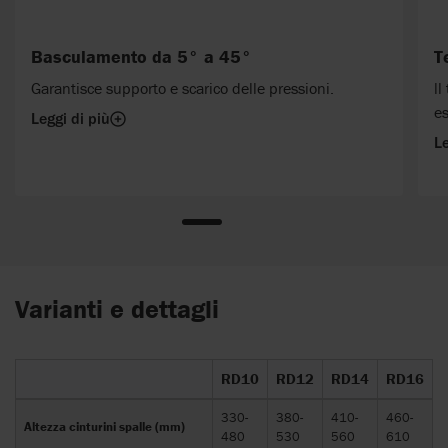
Basculamento da 5° a 45°
T
Garantisce supporto e scarico delle pressioni.
ll
es
Leggi di più
Le
Varianti e dettagli
RD10
RD12
RD14
RD16
330-
380-
410-
460-
Altezza cinturini spalle (mm)
480
530
560
610