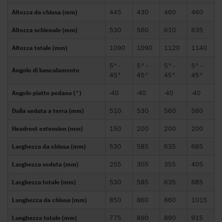
Altezza da chiusa (mm)
445
430
460
460
Altezza schienale (mm)
530
560
610
635
Altezza totale (mm)
1090
1090
1120
1140
5° -
5° -
5° -
5° -
Angolo di basculamento
45°
45°
45°
45°
Angolo piatto pedana (°)
-40
-40
-40
-40
Dalla seduta a terra (mm)
510
530
560
560
Headrest extension (mm)
150
200
200
200
Larghezza da chiusa (mm)
530
585
635
685
Larghezza seduta (mm)
255
305
355
405
Larghezza totale (mm)
530
585
635
685
Lunghezza da chiusa (mm)
850
860
860
1015
Lunghezza totale (mm)
775
890
890
915