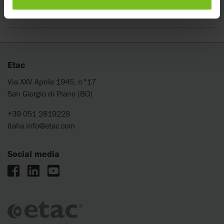
Montaggio maniglione di spinta -
9996097703
Etac
Via XXV Aprile 1945, n°17
San Giorgio di Piano (BO)
+39 051 2819228
italia.info@etac.com
Social media