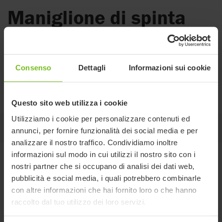
Maniglione di spinta
per High-low:x da
interni
Consenso
Dettagli
Informazioni sui cookie
High-low:x Frame può essere dotata di un maniglione di
spinta
Questo sito web utilizza i cookie
Utilizziamo i cookie per personalizzare contenuti ed
Su questa pagina
annunci, per fornire funzionalità dei social media e per
analizzare il nostro traffico. Condividiamo inoltre
informazioni sul modo in cui utilizzi il nostro sito con i
Varianti e dettagli
nostri partner che si occupano di analisi dei dati web,
pubblicità e social media, i quali potrebbero combinarle
con altre informazioni che hai fornito loro o che hanno
Misura unica
raccolto dal tuo utilizzo dei loro servizi.
Codice
8910545