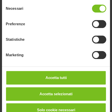
Selezione
Necessari
del
consenso
Preferenze
Documenti
Statistiche
Il download dei Manuali dell'Utente è inteso solo per scopi utili. I
prodotti in oggetto possono essere soggetti a modifiche senza
preavviso e si consiglia, a discrezione del lettore, di verificare la
Marketing
coerenza con la versione del prodotto e il numero dell'articolo, nonché
la traduzione appropriata.
Tipo di documento
Accetta tutti
Tipo di documento
Accetta selezionati
Cancella filtri
Manuale di montaggio
Solo cookie necessari