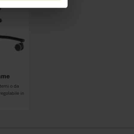
rame
terni o da
regolabile in