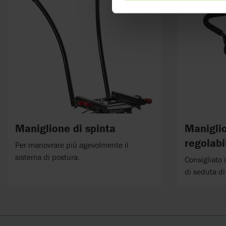
Maniglione di spinta
Maniglio
regolabi
Per manovrare più agevolmente il
sistema di postura.
Consigliato
di seduta d