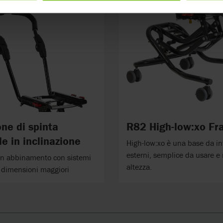
ne di spinta
R82 High-low:xo F
le in inclinazione
High-low:xo è una base da in
esterni, semplice da usare e 
 in abbinamento con sistemi
altezza.
i dimensioni maggiori