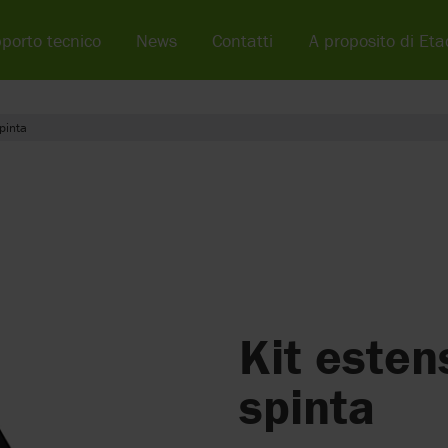
porto tecnico
News
Contatti
A proposito di Eta
pinta
Kit esten
spinta