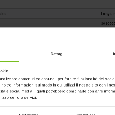
nica
Lungo, 
891056
ow:x Frame
-
Dettagli
ookie
nalizzare contenuti ed annunci, per fornire funzionalità dei socia
ti in oggetto possono essere soggetti
erificare la coerenza con la versione
inoltre informazioni sul modo in cui utilizzi il nostro sito con i n
icità e social media, i quali potrebbero combinarle con altre inform
lizzo dei loro servizi.
filtri