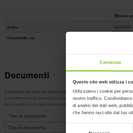
Misura u
Codice
8910555
Compatibile con
R82 High-l
Consenso
Documenti
Questo sito web utilizza i c
Utilizziamo i cookie per perso
Il download dei Manuali dell'Utente è inteso solo per scopi utili. I prodot
a modifiche senza preavviso e si consiglia, a discrezione del lettore, di v
nostro traffico. Condividiamo 
del prodotto e il numero dell'articolo, nonché la traduzione appropriata.
di analisi dei dati web, pubbl
che hanno raccolto dal tuo uti
Tipo di documento
Selezione
Tipo di documento
Cancella 