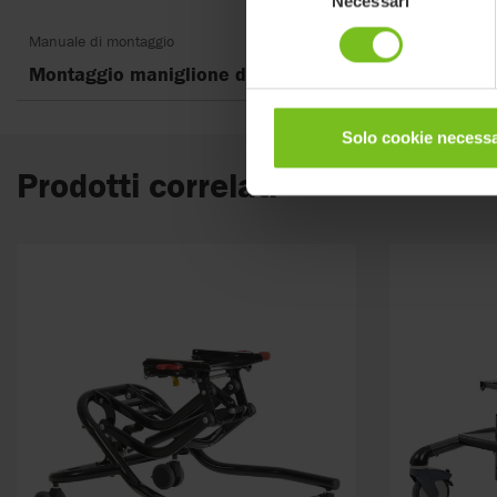
Necessari
del
consenso
Manuale di montaggio
Montaggio maniglione di spinta - 9996097703
Solo cookie necessa
Prodotti correlati