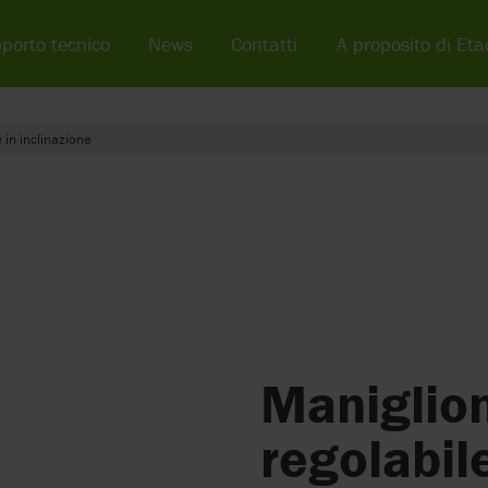
porto tecnico
News
Contatti
A proposito di Eta
 in inclinazione
Maniglion
regolabil