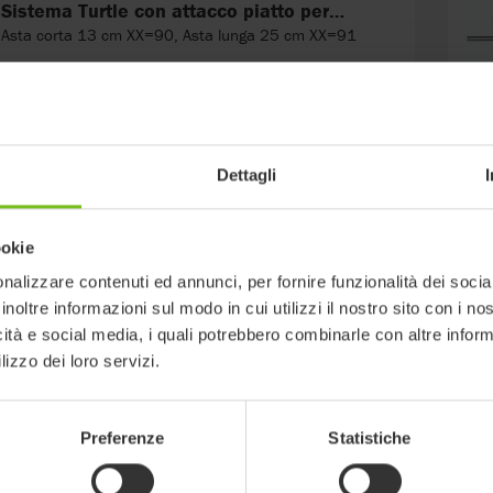
Sistema Turtle con attacco piatto per
pogg. dinamici
Asta corta 13 cm XX=90, Asta lunga 25 cm XX=91
Asta verticale per sistema Swan Neck
Asta corta 19 cm XX=X1, Asta lunga 34 cm XX=X2
Dettagli
ookie
PU Grigio, X=1
nalizzare contenuti ed annunci, per fornire funzionalità dei socia
inoltre informazioni sul modo in cui utilizzi il nostro sito con i n
icità e social media, i quali potrebbero combinarle con altre inform
lizzo dei loro servizi.
Preferenze
Statistiche