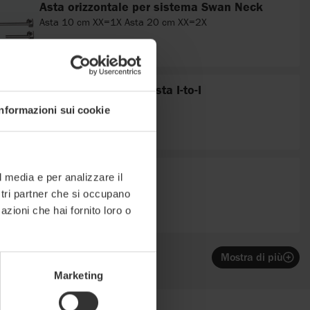
Asta orizzontale per sistema Swan Neck
Asta 10 cm XX=1X Asta 20 cm XX=2X
Attacco per poggiatesta I-to-I
Informazioni sui cookie
PU Nero, X=2
l media e per analizzare il
ostri partner che si occupano
azioni che hai fornito loro o
Mostra di più
Marketing