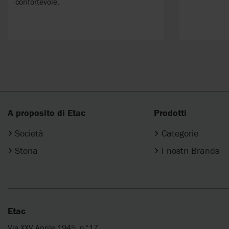
confortevole.
A proposito di Etac
Prodotti
Società
Categorie
Storia
I nostri Brands
Etac
Via XXV Aprile 1945, n°17