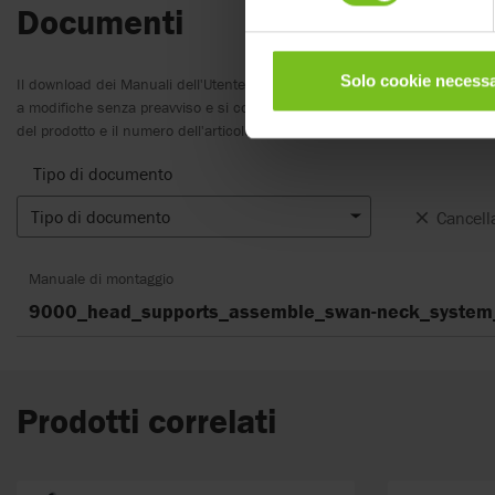
Documenti
Solo cookie necessa
Il download dei Manuali dell'Utente è inteso solo per scopi utili. I prodot
a modifiche senza preavviso e si consiglia, a discrezione del lettore, di v
del prodotto e il numero dell'articolo, nonché la traduzione appropriata.
Tipo di documento
Tipo di documento
Cancella 
Manuale di montaggio
9000_head_supports_assemble_swan-neck_system
Prodotti correlati