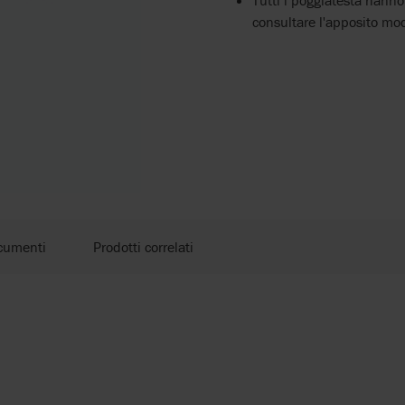
Tutti i poggiatesta hanno
consultare l'apposito mod
cumenti
Prodotti correlati