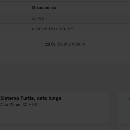
Misura unica
xx = 06
A:100 x B:150 x C:70 mm
Guida alle misure
Sistema Turtle, asta lunga
Asta 25 cm XX = 93