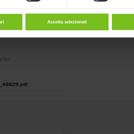
ri
Accetta selezionati
ti in oggetto possono essere soggetti
erificare la coerenza con la versione
filtri
_48829.pdf