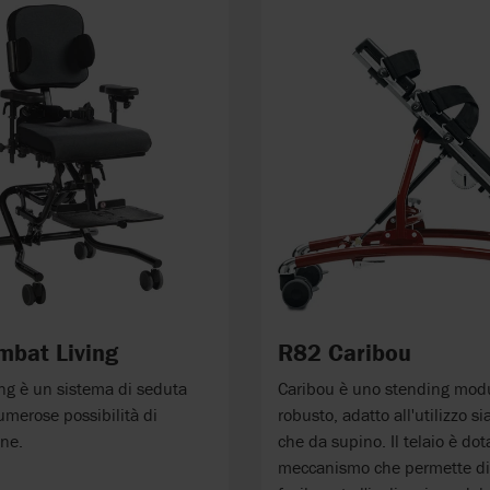
bat Living
R82 Caribou
ng è un sistema di seduta
Caribou è uno stending modu
umerose possibilità di
robusto, adatto all'utilizzo s
one.
che da supino. Il telaio è dot
meccanismo che permette di