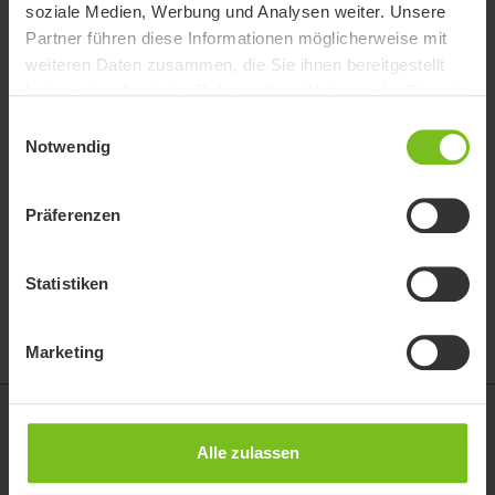
soziale Medien, Werbung und Analysen weiter. Unsere
Partner führen diese Informationen möglicherweise mit
weiteren Daten zusammen, die Sie ihnen bereitgestellt
haben oder die sie im Rahmen Ihrer Nutzung der Dienste
gesammelt haben.
Einwilligungsauswahl
Notwendig
Hilfe zu Tisch, Holz
Präferenzen
(abgekündigt)
Auflagefläche für die Unterarme, Möglichkeit zum Abstützen.
Statistiken
Marketing
Etac GmbH
Alle zulassen
Industriestraße 13