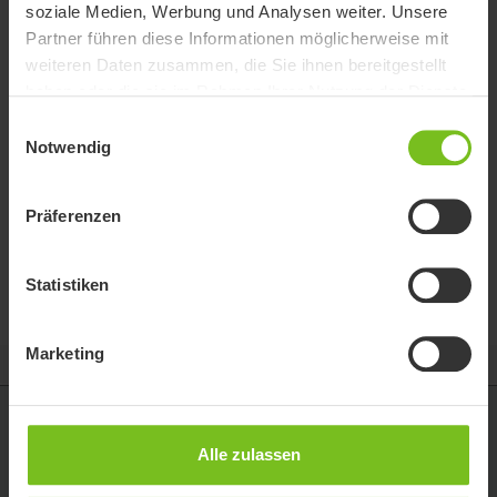
soziale Medien, Werbung und Analysen weiter. Unsere
Partner führen diese Informationen möglicherweise mit
weiteren Daten zusammen, die Sie ihnen bereitgestellt
haben oder die sie im Rahmen Ihrer Nutzung der Dienste
gesammelt haben.
Einwilligungsauswahl
Notwendig
Hilfe zu Schiebegriffe
Präferenzen
(abgekündigt)
Um eine optimale Arbeitsposition zu erreichen.
Statistiken
Marketing
Etac GmbH
Alle zulassen
Industriestraße 13