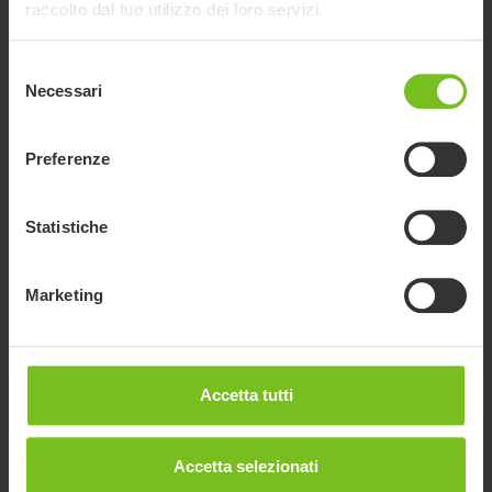
raccolto dal tuo utilizzo dei loro servizi.
Selezione
Necessari
del
consenso
Preferenze
Statistiche
Marketing
R82 x:panda
X:Panda è un sistema di seduta dinamico e modulare,
Accetta tutti
utilizzabile sia su basi da interno che da esterno.
Accetta selezionati