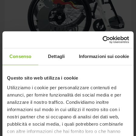
Consenso
Dettagli
Informazioni sui cookie
R82 Kudu
Kudu è una carrozzina pratica per interni ed esterni che
Questo sito web utilizza i cookie
combina forma e funzionalità per adattarsi alle esigenze di
ogni utente ed offrire una postura confortevole.
Utilizziamo i cookie per personalizzare contenuti ed
annunci, per fornire funzionalità dei social media e per
analizzare il nostro traffico. Condividiamo inoltre
informazioni sul modo in cui utilizzi il nostro sito con i
nostri partner che si occupano di analisi dei dati web,
pubblicità e social media, i quali potrebbero combinarle
con altre informazioni che hai fornito loro o che hanno