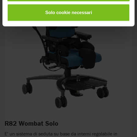
Solo cookie necessari
R82 Wombat Solo
E' un sistema di seduta su base da interni regolabile in