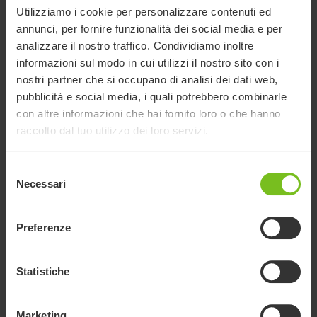
Utilizziamo i cookie per personalizzare contenuti ed
annunci, per fornire funzionalità dei social media e per
analizzare il nostro traffico. Condividiamo inoltre
informazioni sul modo in cui utilizzi il nostro sito con i
nostri partner che si occupano di analisi dei dati web,
pubblicità e social media, i quali potrebbero combinarle
con altre informazioni che hai fornito loro o che hanno
Assistenza /supporto
raccolto dal tuo utilizzo dei loro servizi.
per Supporti laterali
Selezione
per schienale con
Necessari
del
consenso
imbottitura (fuori
Preferenze
produzione)
Statistiche
Offrono un minimo contenimento del tronco e un discreto
posizionamento. Per Blue invece che Grigio aggiungi -61 al
codice prodotto.
Marketing