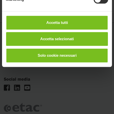
Accetta tutti
Etac
Accetta selezionati
Via XXV Aprile 1945, n°17
San Giorgio di Piano (BO)
Solo cookie necessari
+39 051 2819228
italia.info@etac.com
Social media