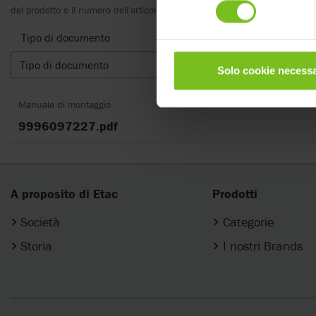
consenso
del prodotto e il numero dell'articolo, nonché la traduzione appropriata.
Tipo di documento
Tipo di documento
Cancella 
Solo cookie necessa
Manuale di montaggio
9996097227.pdf
A proposito di Etac
Prodotti
Società
Categorie
Storia
I nostri Brands