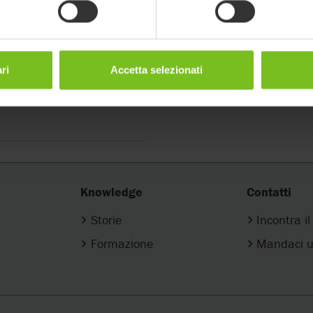
filtri
ri
Accetta selezionati
Knowledge
Contatti
Storie
Incontra i
Formazione
Mandaci u