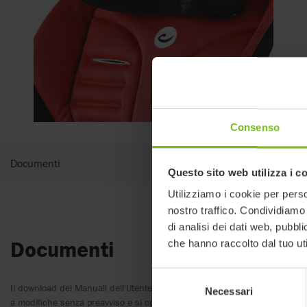
Consenso
Documenti
Questo sito web utilizza i c
Utilizziamo i cookie per perso
nostro traffico. Condividiamo 
di analisi dei dati web, pubbl
Documenti
che hanno raccolto dal tuo uti
Selezione
Il download dei Manuali dell'Utente è inteso solo per scopi utili. I prodot
Necessari
del
a modifiche senza preavviso e si consiglia, a discrezione del lettore, di v