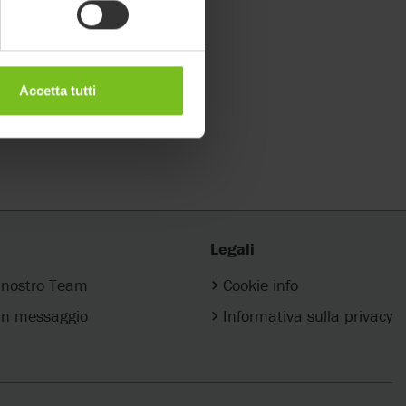
Accetta tutti
Legali
l nostro Team
Cookie info
n messaggio
Informativa sulla privacy