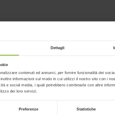
Dettagli
ookie
nalizzare contenuti ed annunci, per fornire funzionalità dei socia
inoltre informazioni sul modo in cui utilizzi il nostro sito con i n
icità e social media, i quali potrebbero combinarle con altre inform
lizzo dei loro servizi.
ti in oggetto possono essere soggetti
Preferenze
Statistiche
erificare la coerenza con la versione