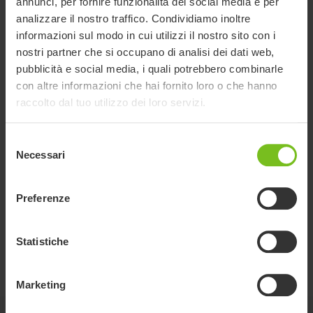
annunci, per fornire funzionalità dei social media e per
analizzare il nostro traffico. Condividiamo inoltre
informazioni sul modo in cui utilizzi il nostro sito con i
nostri partner che si occupano di analisi dei dati web,
pubblicità e social media, i quali potrebbero combinarle
con altre informazioni che hai fornito loro o che hanno
raccolto dal tuo utilizzo dei loro servizi.
Assistenza /supporto
per Maniglie di spinta
Selezione
Necessari
del
(fuori produzione)
consenso
Preferenze
89545- Panda Standard, 89548- Panda
Active
Statistiche
89545- Panda Standard, 89548- Panda Active
Marketing