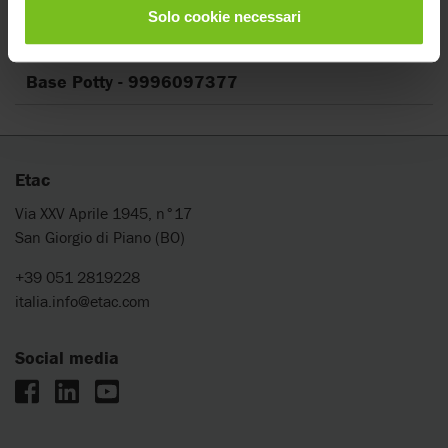
Cancella filtri
Solo cookie necessari
Manuale di montaggio
Base Potty - 9996097377
Etac
Via XXV Aprile 1945, n°17
San Giorgio di Piano (BO)
+39 051 2819228
italia.info@etac.com
Social media