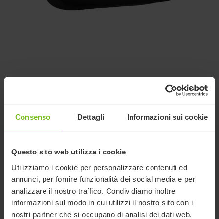
Assistenza /supporto
per Prolunga schienale
(fuori produzione)
Consenso
Dettagli
Informazioni sui cookie
Supporto per il capo o per la schiena
Questo sito web utilizza i cookie
senza contenimenti laterali. Utile come
Utilizziamo i cookie per personalizzare contenuti ed
supporto collo/capo o come estensione
annunci, per fornire funzionalità dei social media e per
schienale.
analizzare il nostro traffico. Condividiamo inoltre
informazioni sul modo in cui utilizzi il nostro sito con i
Tutti i poggiatesta hanno diverse possibilità di
nostri partner che si occupano di analisi dei dati web,
configurazione. Per eventuali esigenze consultare