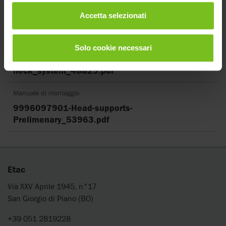
Accetta selezionati
Cancella filtri
Manuale di montaggio
Solo cookie necessari
9000_head_supports_assemble_swan-
neck_system_48829.pdf
Manuale di montaggio
9996097901-Head-supports-
Prelimenary_53963.pdf
Etac
Via XXV Aprile 1945, n°17
San Giorgio di Piano (BO)
+39 051 2819228