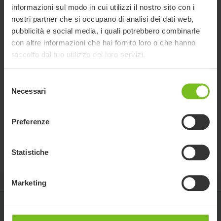
informazioni sul modo in cui utilizzi il nostro sito con i
nostri partner che si occupano di analisi dei dati web,
pubblicità e social media, i quali potrebbero combinarle
con altre informazioni che hai fornito loro o che hanno
raccolto dal tuo utilizzo dei loro servizi.
Assistenza /supporto
Selezione
Necessari
del
per Pelotte toracali
consenso
fisse (fuori produzione)
Preferenze
Per un maggior sostegno e sicurezza
Statistiche
Marketing
Etac