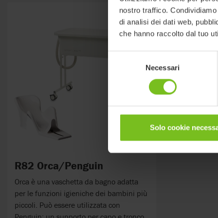
nostro traffico. Condividiamo 
di analisi dei dati web, pubbl
che hanno raccolto dal tuo uti
Selezione
Necessari
del
consenso
Solo cookie necessa
R82 Orca/Penguin
Orca è una vaschetta da bagno adatta
per le funzioni igieniche dei bambini più
piccoli. Può essere utilizzata con
Penguin: un supporto per capo e tronco.