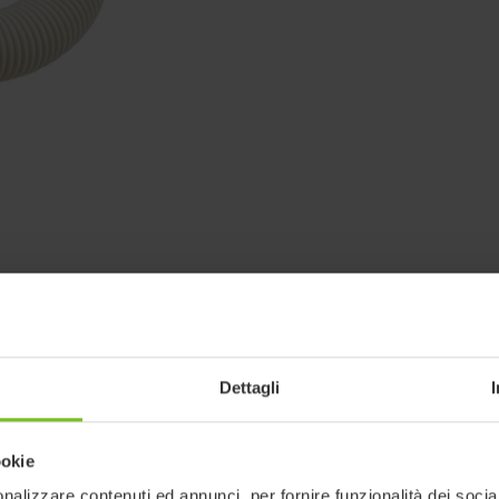
Dettagli
ookie
nalizzare contenuti ed annunci, per fornire funzionalità dei socia