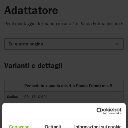
Adattatore
Per il montaggio di x:panda misura 4 o Panda Futura misura 5
Su questa pagina
Varianti e dettagli
Per seduta x:panda mis 4 o Panda Futura mis 5
Codice
8911610-99L
Consenso
Dettagli
Informazioni sui cookie