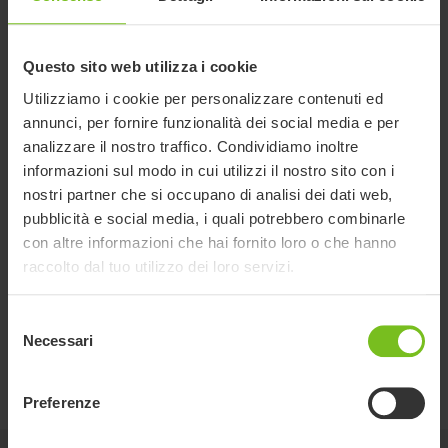
Documenti
Il download dei Manuali dell'Utente è inteso solo per scopi utili. I
Questo sito web utilizza i cookie
prodotti in oggetto possono essere soggetti a modifiche senza
Utilizziamo i cookie per personalizzare contenuti ed
preavviso e si consiglia, a discrezione del lettore, di verificare la
annunci, per fornire funzionalità dei social media e per
coerenza con la versione del prodotto e il numero dell'articolo, nonché
analizzare il nostro traffico. Condividiamo inoltre
la traduzione appropriata.
informazioni sul modo in cui utilizzi il nostro sito con i
Tipo di documento
nostri partner che si occupano di analisi dei dati web,
pubblicità e social media, i quali potrebbero combinarle
Tipo di documento
con altre informazioni che hai fornito loro o che hanno
raccolto dal tuo utilizzo dei loro servizi.
Cancella filtri
Selezione
Manuale di montaggio
Necessari
del
Montaggio adattatore su Base Strong
consenso
(codice 8911610-99L) - 9996097265
Preferenze