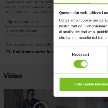
Il download dei Manuali dell'Utente è inteso solo per scopi utili. I prodot
a modifiche senza preavviso e si consiglia, a discrezione del lettore, di v
del prodotto e il numero dell'articolo, nonché la traduzione appropriata.
Questo sito web utilizza i c
Utilizziamo i cookie per perso
Tipo di documento
nostro traffico. Condividiamo 
Tipo di documento
Cancella 
di analisi dei dati web, pubbl
che hanno raccolto dal tuo uti
Dichiarazione di conformità CE
Selezione
EU DoC Accessories for mobile and ceiling hoists
Necessari
del
consenso
Video
Solo cookie necessa