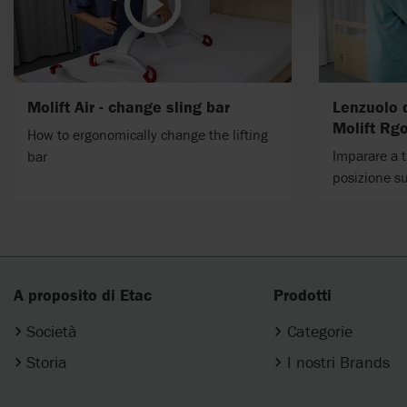
Molift Air - change sling bar
Lenzuolo 
Molift Rgo
How to ergonomically change the lifting
Imparare a t
bar
posizione s
A proposito di Etac
Prodotti
Società
Categorie
Storia
I nostri Brands