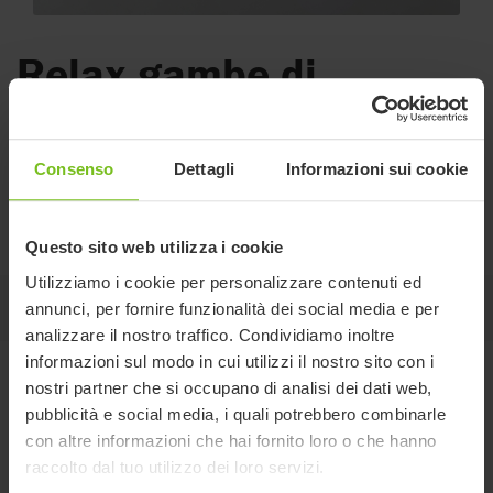
Relax gambe di
sostegno
Per una maggior stabilità e per utenti fino a 150 kg di
Consenso
Dettagli
Informazioni sui cookie
peso.
Regolabili in altezza da 45 a 55 cm e disponibili in due colori.
Questo sito web utilizza i cookie
Utilizziamo i cookie per personalizzare contenuti ed
Su questa pagina
annunci, per fornire funzionalità dei social media e per
analizzare il nostro traffico. Condividiamo inoltre
informazioni sul modo in cui utilizzi il nostro sito con i
Varianti e dettagli
nostri partner che si occupano di analisi dei dati web,
pubblicità e social media, i quali potrebbero combinarle
con altre informazioni che hai fornito loro o che hanno
Codice
Compatibile con
raccolto dal tuo utilizzo dei loro servizi.