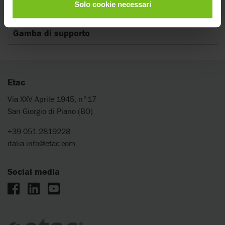
Solo cookie necessari
Manuale di montaggio
Gamba di supporto
Etac
Via XXV Aprile 1945, n°17
San Giorgio di Piano (BO)
+39 051 2819228
italia.info@etac.com
Social media