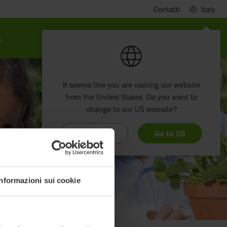
Contatti
Italy
c
It seems like you are visiting our website
from the United States. Do you want to
change to our US website?
Stay here
Go to US
Informazioni sui cookie