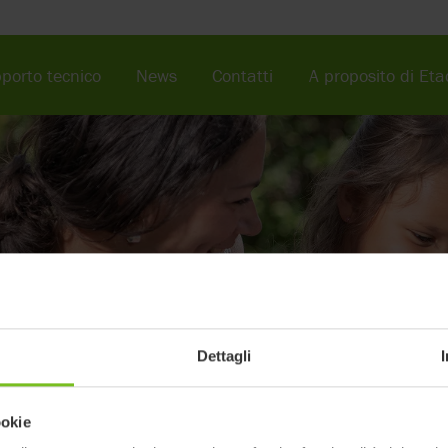
porto tecnico
News
Contatti
A proposito di Eta
olti a promuovere le
iorare le condizioni di
Dettagli
ookie