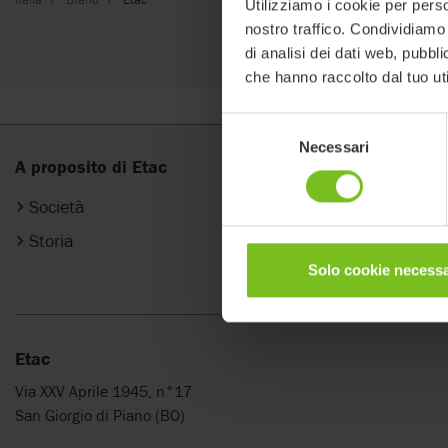
Utilizziamo i cookie per perso
nostro traffico. Condividiamo 
di analisi dei dati web, pubbl
che hanno raccolto dal tuo uti
Selezione
Necessari
del
A proposito di Etac
Prodotti
consenso
Società
Categorie
Storia
I nostri Brands
Solo cookie necessa
Etac
Via XXV Aprile 1945, n°17
San Giorgio di Piano (BO)