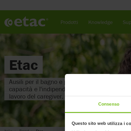
Prodotti
Knowledge
Sup
Etac
Ausili per il bagno e per la vita quotidiana, v
capacità e l'indipendenza dell'utente e a migl
lavoro del caregiver.
Consenso
Questo sito web utilizza i c
Italia
Brand
Etac