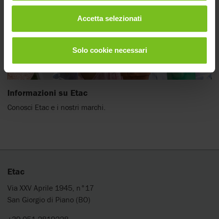
Accetta selezionati
Solo cookie necessari
Informazioni su Etac
Conosci Etac e i nostri marchi.
Etac
Via XXV Aprile 1945, n°17
San Giorgio di Piano (BO)
+39 051 2819228