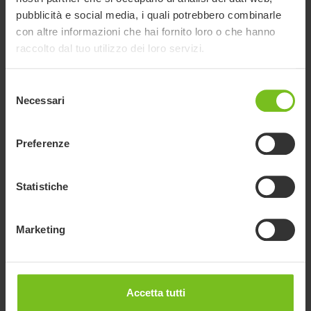
pubblicità e social media, i quali potrebbero combinarle
con altre informazioni che hai fornito loro o che hanno
raccolto dal tuo utilizzo dei loro servizi.
Selezione
Necessari
del
consenso
Preferenze
Statistiche
Cambio di nome
Scopri di più sul nostro cambio di nome e trova le domande
Marketing
frequenti.
Accetta tutti