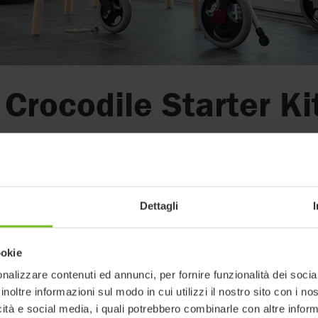
Crocodile Starter Ki
accessorio!
Dettagli
0
 un nuovo accessorio!
ookie
nalizzare contenuti ed annunci, per fornire funzionalità dei socia
ter Kit è un nuovo accessorio disponibile per Crocodile misura 1.
inoltre informazioni sul modo in cui utilizzi il nostro sito con i n
ter Kit consente a Crocodile di essere utilizzato da bambini più picc
icità e social media, i quali potrebbero combinarle con altre inform