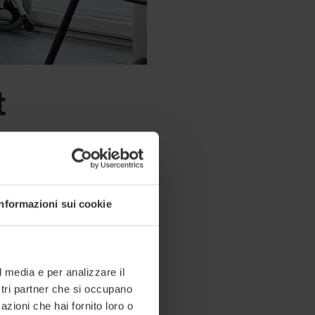
t
Informazioni sui cookie
l media e per analizzare il
ostri partner che si occupano
oli, permettendo loro di
azioni che hai fornito loro o