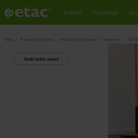
Prodotti
Knowledge
Sup
Italia
A proposito di Etac
News & Social Media
Newsroom
202
Vedi tutto news