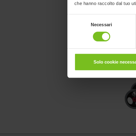
camminare e st
che hanno raccolto dal tuo uti
Crocodile gara
Selezione
utilizzato da s
Necessari
del
sedile ad imb
consenso
Solo cookie necessa