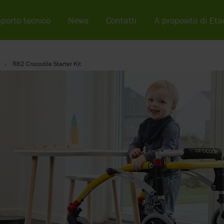
porto tecnico
News
Contatti
A proposito di Eta
0
R82 Crocodile Starter Kit