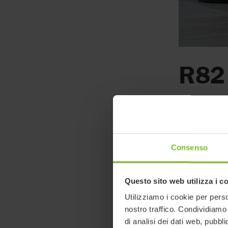
R82 
Un nuovo 
Consenso
5 aprile 202
E' disponibile
Questo sito web utilizza i c
Utilizziamo i cookie per perso
Crocodile Star
nostro traffico. Condividiamo 
Crocodile Star
di analisi dei dati web, pubbl