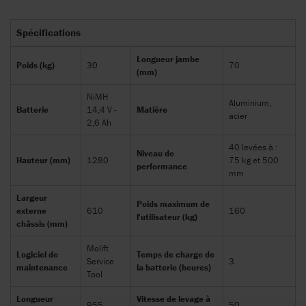
Spécifications
Longueur jambe
Poids (kg)
30
70
(mm)
NiMH
Aluminium,
Batterie
14,4 V -
Matière
acier
2,6 Ah
40 levées à :
Niveau de
Hauteur (mm)
1280
75 kg et 500
performance
mm
Largeur
Poids maximum de
externe
610
160
l'utilisateur (kg)
châssis (mm)
Molift
Logiciel de
Temps de charge de
Service
3
maintenance
la batterie (heures)
Tool
Longueur
Vitesse de levage à
955
50