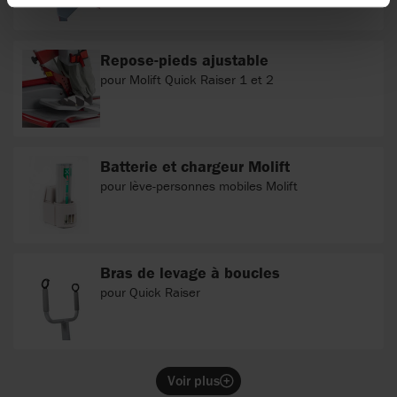
Repose-pieds ajustable
pour Molift Quick Raiser 1 et 2
Batterie et chargeur Molift
pour lève-personnes mobiles Molift
Bras de levage à boucles
pour Quick Raiser
Voir plus