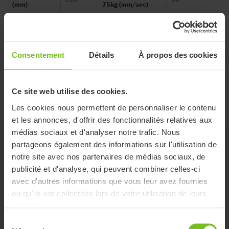
(mm)
75kg (mm/sec)
V-shape arm
U-shape arm
Consentement
Détails
À propos des cookies
Numéro d'article
M04100
M04150
Ce site web utilise des cookies.
Guides des Tailles
Les cookies nous permettent de personnaliser le contenu
et les annonces, d'offrir des fonctionnalités relatives aux
médias sociaux et d'analyser notre trafic. Nous
partageons également des informations sur l'utilisation de
Accessoires
notre site avec nos partenaires de médias sociaux, de
publicité et d'analyse, qui peuvent combiner celles-ci
avec d'autres informations que vous leur avez fournies
Bras en U en option
ou qu'ils ont collectées lors de votre utilisation de leurs
pour Molift Quick Raiser 1 & 2
services.
Sélection