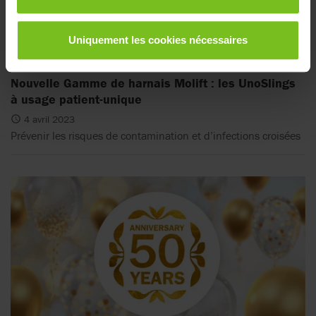
Uniquement les cookies nécessaires
Nouvelle Gamme de harnais Molift : les UnoSlings
à usage patient-unique
4 avril 2023
Prévenir les risques de contamination et d’infections croisées