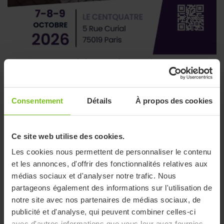
Journées Nationales d'Etude des Directeurs de
Consentement
Détails
À propos des cookies
Soins
3 août 2026
Ce site web utilise des cookies.
Les cookies nous permettent de personnaliser le contenu
et les annonces, d'offrir des fonctionnalités relatives aux
médias sociaux et d'analyser notre trafic. Nous
partageons également des informations sur l'utilisation de
notre site avec nos partenaires de médias sociaux, de
publicité et d'analyse, qui peuvent combiner celles-ci
avec d'autres informations que vous leur avez fournies