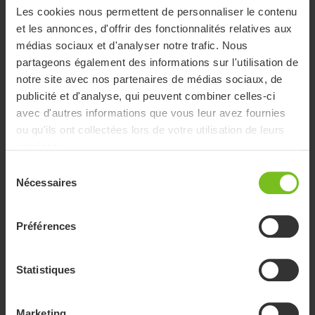
Les cookies nous permettent de personnaliser le contenu
et les annonces, d'offrir des fonctionnalités relatives aux
médias sociaux et d'analyser notre trafic. Nous
Immedia Planche de transfert E-Board
partageons également des informations sur l'utilisation de
notre site avec nos partenaires de médias sociaux, de
Une planche de transfert qui permet de réduire les petits
publicité et d'analyse, qui peuvent combiner celles-ci
écarts lors des transferts en position assise
avec d'autres informations que vous leur avez fournies
ou qu'ils ont collectées lors de votre utilisation de leurs
services.
Sélection
Nécessaires
du
consentement
Préférences
Statistiques
Marketing