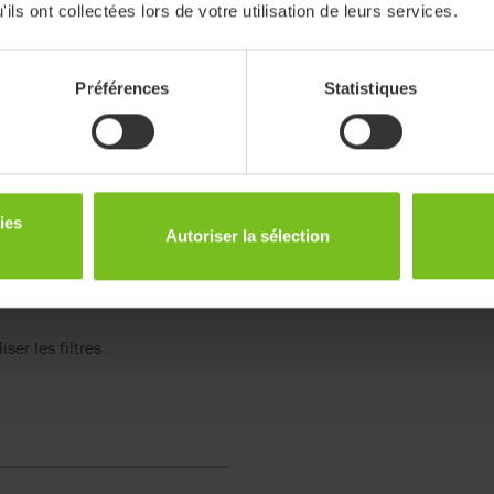
ils ont collectées lors de votre utilisation de leurs services.
rticle
Batterie
Préférences
Statistiques
NiMH 26.4
ies
Autoriser la sélection
iser les filtres