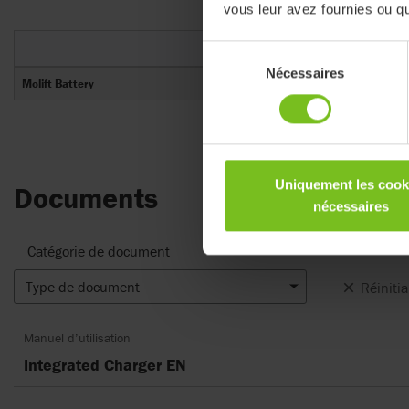
vous leur avez fournies ou qu'
Numéro d'a
Sélection
Nécessaires
du
Molift Battery
1341000
consentement
Uniquement les cook
Documents
nécessaires
Catégorie de document
Type de document
Réinitial
Manuel d’utilisation
Integrated Charger EN