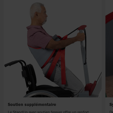
Soutien supplémentaire
S
Le StandUp avec soutien fessier offre un renfort
De