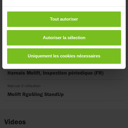
Catégorie de document
Type de document
Tout autoriser
Réinitialiser les filtres
Autoriser la sélection
Déclaration de conformité CE
DoC Molift StandUp slings
Uniquement les cookies nécessaires
Inspection périodique
Harnais Molift, Inspection périodique (FR)
Manuel d’utilisation
Molift RgoSling StandUp
Videos