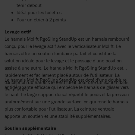
tenir debout
Idéal pour les toilettes
Pour un étrier à 2 points
Levage actif
Le harnais Molift RgoSling StandUp est un harnais rembourré
conçu pour le levage actif avec le verticalisateur Molift. Le
harnais offre un soutien lombaire parfait et constitue la
solution idéale pour le levage et le passage d'une position
assise à une autre. Le harnais Molift RgoSling StandUp est
rapidement et facilement placé autour de l'utilisateur. La
Le harnais Molift RgoSling StandUp est doté d'une doublure
conception du harnais le rend idéal pour une utilisation dans
antidérapante efficace qui empêche le harnais de glisser vers
les toilettes.
le haut. Le large support dorsal répartit le poids et la pression
uniformément sur une grande surface, ce qui rend le harnais
plus confortable pour l'utilisateur. La ceinture ventrale
apporte un soutien et une stabilité supplémentaires.
Soutien supplémentaire