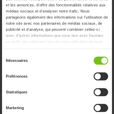
et les annonces, d'offrir des fonctionnalités relatives aux
médias sociaux et d'analyser notre trafic. Nous
Guides des Tailles
partageons également des informations sur l'utilisation de
notre site avec nos partenaires de médias sociaux, de
publicité et d'analyse, qui peuvent combiner celles-ci
avec d'autres informations que vous leur avez fournies
Accessoires
ou qu'ils ont collectées lors de votre utilisation de leurs
services.
Sélection
Bras de levage StandUp
Nécessaires
du
pour Molift Quick Raiser 205
consentement
Préférences
Statistiques
Documents
Marketing