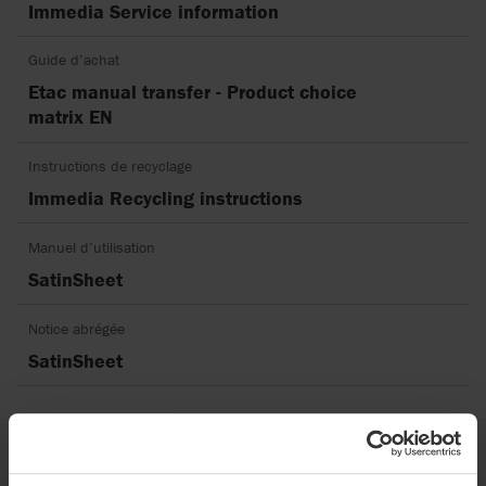
Immedia Service information
Guide d’achat
Etac manual transfer - Product choice
matrix EN
Instructions de recyclage
Immedia Recycling instructions
Manuel d’utilisation
SatinSheet
Notice abrégée
SatinSheet
Videos