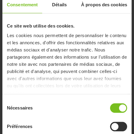
Consentement
Détails
À propos des cookies
Ce site web utilise des cookies.
Les cookies nous permettent de personnaliser le contenu
et les annonces, d'offrir des fonctionnalités relatives aux
médias sociaux et d'analyser notre trafic. Nous
partageons également des informations sur l'utilisation de
notre site avec nos partenaires de médias sociaux, de
publicité et d'analyse, qui peuvent combiner celles-ci
avec d'autres informations que vous leur avez fournies
ou qu'ils ont collectées lors de votre utilisation de leurs
Comment utiliser le système SatinSheet
services.
Démonstration des feuilles de dessin à 2 et 4 directions, y
Sélection
compris les versions Maxi, Midi et Mini.
Nécessaires
du
consentement
Préférences