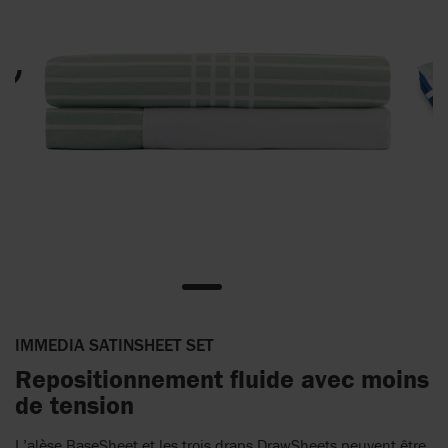
IMMEDIA SATINSHEET SET
Repositionnement fluide avec moins
de tension
L’alèse BaseSheet et les trois draps DrawSheets peuvent être