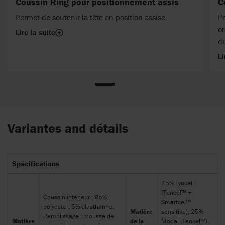
Coussin Ring pour positionnement assis
C
Permet de soutenir la tête en position assise.
Pe
or
Lire la suite
d
Li
Variantes and détails
Spécifications
75% Lyocell
(Tencel™ +
Coussin intérieur : 95%
Smartcel™
polyester, 5% élasthanne.
Matière
sensitive), 25%
Remplissage : mousse de
Matière
de la
Modal (Tencel™).