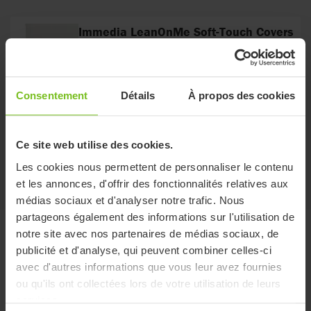
Immedia LeanOnMe Soft-Touch Covers
Housse souple confortable et durable
Consentement
Détails
À propos des cookies
Immedia LeanOnMe Hygienic Covers
Housse étanche respirante et durable
Ce site web utilise des cookies.
Les cookies nous permettent de personnaliser le contenu
et les annonces, d'offrir des fonctionnalités relatives aux
médias sociaux et d'analyser notre trafic. Nous
partageons également des informations sur l'utilisation de
notre site avec nos partenaires de médias sociaux, de
Documents
publicité et d'analyse, qui peuvent combiner celles-ci
avec d'autres informations que vous leur avez fournies
Catégorie de document
ou qu'ils ont collectées lors de votre utilisation de leurs
services.
Type de document