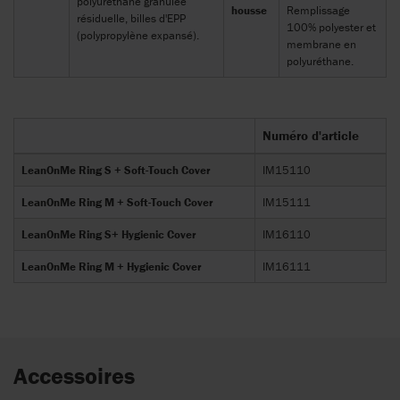
polyuréthane granulée
housse
Remplissage
résiduelle, billes d'EPP
100% polyester et
(polypropylène expansé).
membrane en
polyuréthane.
Numéro d'article
LeanOnMe Ring S + Soft-Touch Cover
IM15110
LeanOnMe Ring M + Soft-Touch Cover
IM15111
LeanOnMe Ring S+ Hygienic Cover
IM16110
LeanOnMe Ring M + Hygienic Cover
IM16111
Accessoires