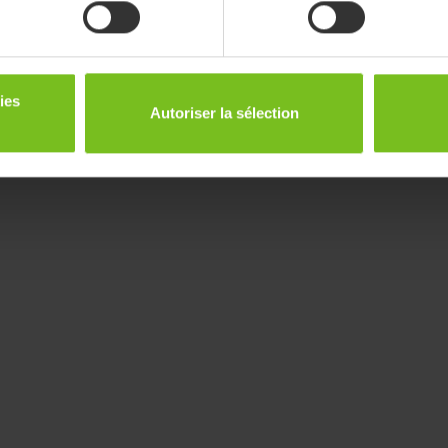
Immedia BedString
ies
Autoriser la sélection