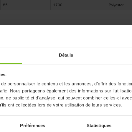
85
1700
Polyester
Détails
iser les filtres
ies.
e personnaliser le contenu et les annonces, d'offrir des fonctio
Durée de vie
rafic. Nous partageons également des informations sur l'utilisati
Immedia Service informa
, de publicité et d'analyse, qui peuvent combiner celles-ci avec
ils ont collectées lors de votre utilisation de leurs services.
Instructions de recyclage
Immedia Recycling instr
Préférences
Statistiques
Notice abrégée