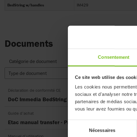
BedString w/handles
IM429
Documents
Consentement
Catégorie de document
Type de document
Réinitial
Ce site web utilise des cook
Les cookies nous permettent d
Déclaration de conformité CE
sociaux et d'analyser notre t
DoC Immedia BedString
partenaires de médias sociaux
vous leur avez fournies ou qu'
Guide d’achat
Etac manual transfer - Product choice matrix EN
Sélection
Nécessaires
du
Manuel d’utilisation