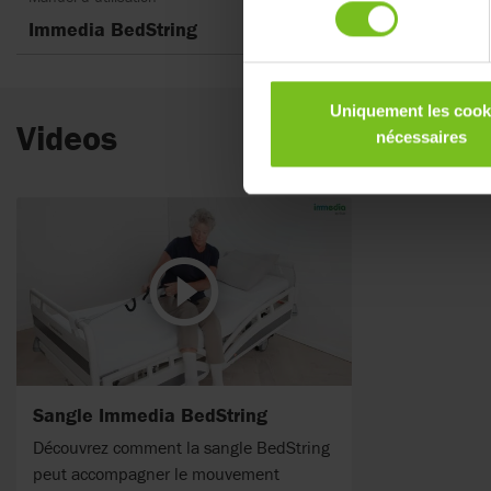
consentement
Immedia BedString
Uniquement les cook
Videos
nécessaires
Sangle Immedia BedString
Découvrez comment la sangle BedString
peut accompagner le mouvement