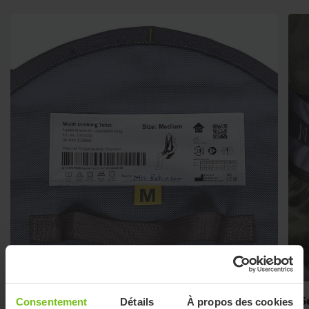
Étiquette avec le nom de l’utilisateur
S
Consentement
Détails
À propos des cookies