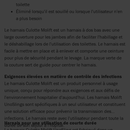
toilette
Éliminé lorsqu'il est souillé ou lorsque l'utilisateur n'en
a plus besoin
Le harnais Culotte Molift est un harnais à dos bas avec une
large ouverture pour les jambes afin de faciliter l'habillage et
le déshabillage lors de l'utilisation des toilettes. Le harnais est
facile à mettre en place et à enlever et comporte une ceinture
pour plus de sécurité pendant le levage. La marque verte de
la couture sert de guide pour centrer le harnais.
Exigences élevées en matière de contrôle des infections
Le harnais Culotte Molift est un produit personnel à usage
unique, conçu pour répondre aux exigences et aux défis de
l'environnement hospitalier d'aujourd'hui. Les harnais Molift
UnoSlings sont spécifiques à un seul utilisateur et constituent
une solution efficace pour prévenir la transmission des
infections. Le harnais reste avec l'utilisateur pendant toute la
Harnais pour une utilisation de courte durée
durée de son séjour à l'hôpital.
Le harnais Culotte Molift UnoSling est fabriqué dans un