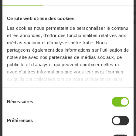
Grande étiquette lisible avec des informations
La
pratiques. La taille est clairement indiquée et il est
le
Ce site web utilise des cookies.
facile d’ajouter le nom de l’utilisateur, ce qui garantit
Li
une utilisation sûre
Les cookies nous permettent de personnaliser le contenu
et les annonces, d'offrir des fonctionnalités relatives aux
Lire la suite
médias sociaux et d'analyser notre trafic. Nous
partageons également des informations sur l'utilisation de
notre site avec nos partenaires de médias sociaux, de
publicité et d'analyse, qui peuvent combiner celles-ci
avec d'autres informations que vous leur avez fournies
Documents
ou qu'ils ont collectées lors de votre utilisation de leurs
services.
Sélection
Catégorie de document
Nécessaires
du
Type de document
consentement
Préférences
Réinitialiser les filtres