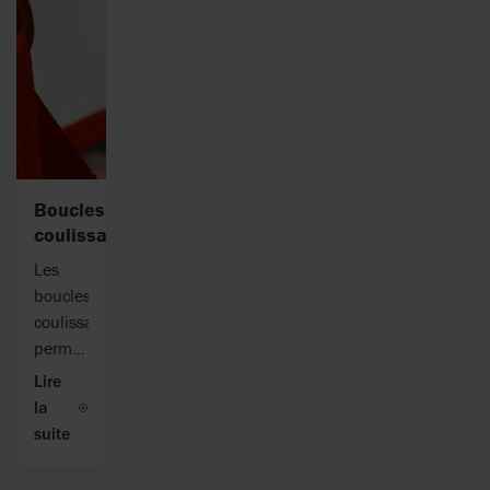
Boucles
coulissantes
Les
boucles
coulissantes
permettent
de
Lire
mieux
la
répartir
suite
le
poids.