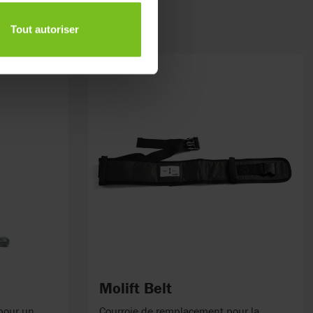
Tout autoriser
Molift Belt
pour un
Courroie de remplacement pour la