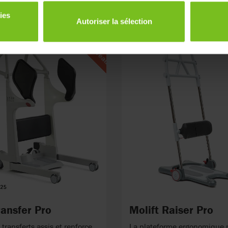
ies
Autoriser la sélection
Nouveau
ransfer Pro
Molift Raiser Pro
 transferts assis et renforce
La plateforme ergonomique 