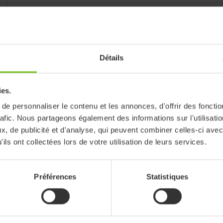
Compatible avec
Molift Assist Strap, Molift Assist Sleeve Wide
Détails
ies.
e personnaliser le contenu et les annonces, d'offrir des fonctio
rafic. Nous partageons également des informations sur l'utilisati
, de publicité et d'analyse, qui peuvent combiner celles-ci avec
ils ont collectées lors de votre utilisation de leurs services.
iser les filtres
Manuel d’utilisation
Préférences
Statistiques
Molift Assist, User Manu