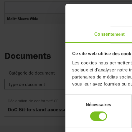
Numéro d'article
Molift Sleeve Wide
90300
Consentement
Documents
Ce site web utilise des cook
Les cookies nous permettent d
sociaux et d'analyser notre t
Catégorie de document
partenaires de médias sociaux
Type de document
vous leur avez fournies ou qu'
Réinitial
Sélection
Déclaration de conformité CE
Nécessaires
du
DoC Sit-to-stand accessories
consentement