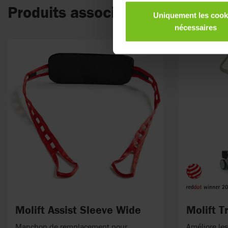
Produits associés
Uniquement les cook
nécessaires
Molift Assist Sleeve Wide
Molift T
Manchon de remplacement pour
Améliore les