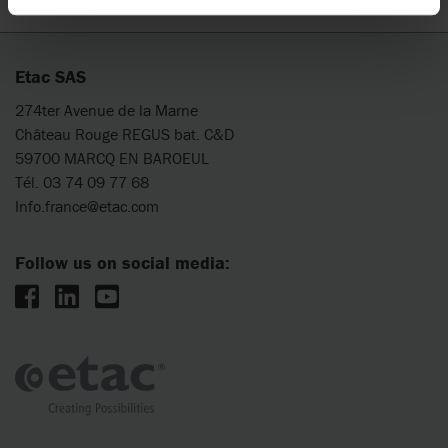
Etac SAS
274ter Avenue de la Marne
Château Rouge REGUS bat. C&D
59700 MARCQ EN BAROEUL
Tél. 03 74 09 77 68
Info.france@etac.com
Follow us on social media: