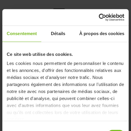
Molift Raiser Pro Block
Consentement
Détails
À propos des cookies
Pour les utilisateurs ayant besoin de positionner leurs
pieds plus haut
Ce site web utilise des cookies.
Le Molift Raiser Pro Block peut être utilisé lorsque l’utilisateur
Les cookies nous permettent de personnaliser le contenu
a besoin de positionner ses pieds plus haut. Il est placé sur le
et les annonces, d'offrir des fonctionnalités relatives aux
repose-pieds du Raiser Pro et augmente la hauteur de 9 cm.
médias sociaux et d'analyser notre trafic. Nous
Aucune fixation n’est nécessaire, car il se pose directement
partageons également des informations sur l'utilisation de
sur le repose-pieds. Pour les utilisateurs mesurant entre 130
notre site avec nos partenaires de médias sociaux, de
et 150 cm.
publicité et d'analyse, qui peuvent combiner celles-ci
Lire la suite
avec d'autres informations que vous leur avez fournies
ou qu'ils ont collectées lors de votre utilisation de leurs
services.
Déclaration de conformité CE
Sélection