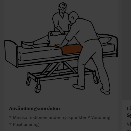
Användningsområden
L
S
* Minska friktionen under tryckpunkter * Vändning
V
* Positionering