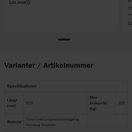
an
Läs mer
(
v
L
Varianter / Artikelnummer
Specifikationer
Max
Längd
800
brukarvikt
300
(mm)
(kg)
Nylon med polyuretanbeläggning
Material
Handtag: Polyester