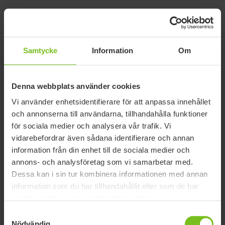
Artikelnummer
Bredd (mm)
Med handtag, vattentät
IM130DR
1300
Samtycke
Information
Om
Med handtag, vattentät
IM160DR
1600
Denna webbplats använder cookies
Vi använder enhetsidentifierare för att anpassa innehållet
och annonserna till användarna, tillhandahålla funktioner
Dokument
för sociala medier och analysera vår trafik. Vi
vidarebefordrar även sådana identifierare och annan
information från din enhet till de sociala medier och
Nedladdning av manualer är endast avsedda för lämpligt ändamål.
annons- och analysföretag som vi samarbetar med.
Produkterna kan komma att ändras utan föregående meddelande.
Dessa kan i sin tur kombinera informationen med annan
Läsarens diskretion rekommenderas att säkerställa
information som du har tillhandahållit eller som de har
överensstämmelse med produktversion och artikelnummer samt
lämplig översättning.
samlat in när du har använt deras tjänster.
Samtyckesval
Typ av dokument
Nödvändig