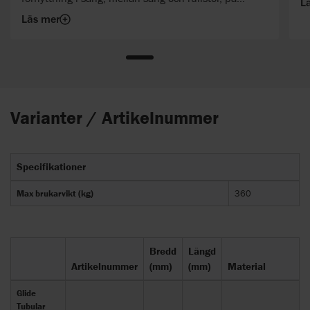
L
operationsbordet eller vid röntgen.
Läs mer
Varianter / Artikelnummer
Specifikationer
Max brukarvikt (kg)
360
Bredd
Längd
Artikelnummer
(mm)
(mm)
Material
Glide
Tubular