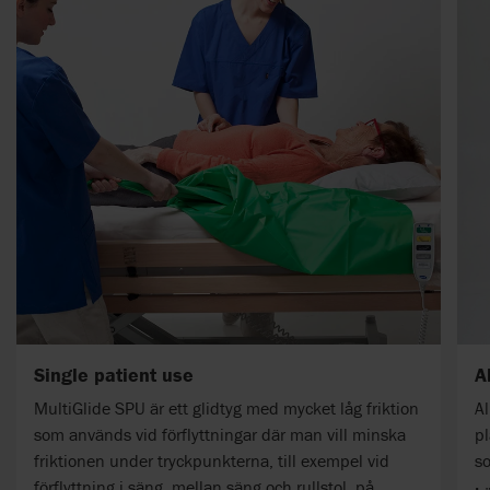
Single patient use
A
MultiGlide SPU är ett glidtyg med mycket låg friktion
Al
som används vid förflyttningar där man vill minska
pl
friktionen under tryckpunkterna, till exempel vid
so
förflyttning i säng, mellan säng och rullstol, på