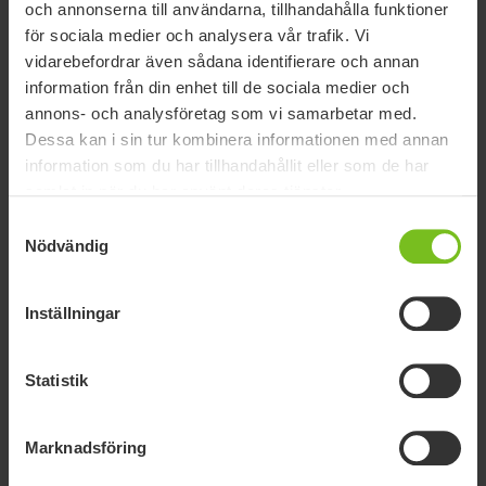
på båda sidor
och annonserna till användarna, tillhandahålla funktioner
meter
för sociala medier och analysera vår trafik. Vi
vidarebefordrar även sådana identifierare och annan
information från din enhet till de sociala medier och
annons- och analysföretag som vi samarbetar med.
Dessa kan i sin tur kombinera informationen med annan
Dokument
information som du har tillhandahållit eller som de har
samlat in när du har använt deras tjänster.
Nedladdning av manualer är endast avsedda för lämpligt ändamål.
Samtyckesval
Produkterna kan komma att ändras utan föregående meddelande.
Nödvändig
Läsarens diskretion rekommenderas att säkerställa
överensstämmelse med produktversion och artikelnummer samt
lämplig översättning.
Inställningar
Typ av dokument
Statistik
CE-märkning
Rensa filter
Marknadsföring
Användarmanual