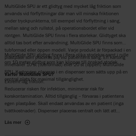
MultiGlide SPU är ett glidtyg med mycket låg friktion som
används vid förflyttningar där man vill minska friktionen
under tryckpunkterna, till exempel vid förflyttning i säng,
mellan säng och rullstol, på operationsbordet eller vid
röntgen. MultiGlide SPU finns i flera storlekar. Glidtyget ska
alltid tas bort efter användning. MultiGlide SPU finns som
tubformad eller öppen modell. Varje produkt är förpackad i en
MultiGlide SPU glidtyg finns i flera olika storlekar samt i rulle
plastpåse som placeras på/vid patientens säng. En kartong
om 10 meter glidtyg som kan klippas till önskad storlek.
innehåller 10 st (tubformad) eller 20 st (öppen) MultiGlide
SPU. Kartongen placeras i en dispenser som sätts upp på en
Varför MultiGlide SPU?
central plats för maximal tillgänglighet.
Extremt låg friktion.
Reducerar risken för infektion, minimerar risk för
korskontamination. Alltid tillgänglig – förvaras i patientens
egen plastpåse. Skall endast användas av en patient (inga
tvättkostnader). Dispenser placeras centralt och lätt att
komma åt.
Läs mer
Kan användas vid röntgen.