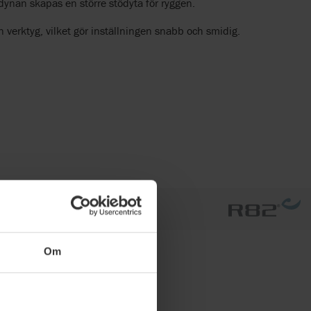
ynan skapas en större stödyta för ryggen.
 verktyg, vilket gör inställningen snabb och smidig.
Om