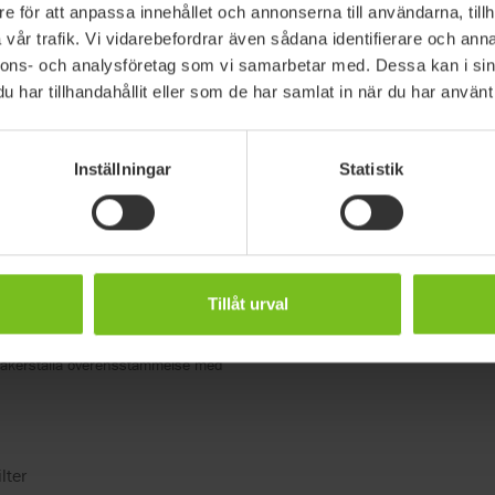
e för att anpassa innehållet och annonserna till användarna, tillh
vår trafik. Vi vidarebefordrar även sådana identifierare och anna
ll
nnons- och analysföretag som vi samarbetar med. Dessa kan i sin
har tillhandahållit eller som de har samlat in när du har använt 
2141-60 (grå) / -90 (avtorkningsbar)
 Addax
Inställningar
Statistik
Tillåt urval
dukterna kan komma att ändras
säkerställa överensstämmelse med
lter