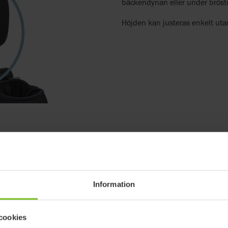
bäckendynan eller under bröstd
Höjden kan justeras enkelt utan
Information
cookies