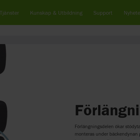
Tjänster
Kunskap & Utbildning
Support
Nyhete
Förlängn
Förlängningsdelen ökar stödyta
monteras under bäckendynan ge