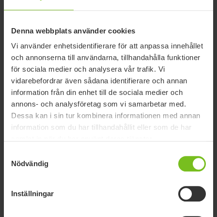
Denna webbplats använder cookies
Vi använder enhetsidentifierare för att anpassa innehållet
Att göra stående meningsfullt
och annonserna till användarna, tillhandahålla funktioner
För att användaren verkligen ska dra nytta av ett
för sociala medier och analysera vår trafik. Vi
ståstöd behöver ståträningen vara både engagerande
vidarebefordrar även sådana identifierare och annan
och meningsfull. Hur och när stående sker spelar stor
information från din enhet till de sociala medier och
roll. Om stående upplevs som ännu ett moment som
annons- och analysföretag som vi samarbetar med.
ska genomföras kan det kännas tråkigt, frustrerande
Dessa kan i sin tur kombinera informationen med annan
eller till och med meningslöst. Men när aktiviteten är
information som du har tillhandahållit eller som de har
relevant och lustfylld kan stående istället bli en
samlat in när du har använt deras tjänster.
positiv och uppskattad del av dagen. Användare är
Samtyckesval
ofta nyfikna och motiveras av aktiviteter som väcker
Nödvändig
intresse. Motivation växer när man känner sig
kapabel, har möjlighet att göra val och får samspela
Inställningar
med andra. En användare som tycker om att rita kan
till exempel uppleva stående som mer meningsfullt