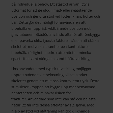
på individuella behov. Ett ståstöd är vanligtvis
utformat för att ge stöd i mag- eller ryggstående
position och ger ofta stöd vid fötter, knän, höfter och
bål. Detta gör det möjligt för användaren att
bibehålla en upprätt, viktbärande position mot
gravitationen. Ståstöd används ofta för att förebygga
eller påverka olika fysiska faktorer, såsom att stärka
skelettet, motverka stramhet och kontrakturer,
bibehålla rörlighet i nedre extremiteter, minska
spasticitet samt stödja en sund höftutveckling.
Hos användare med typisk utveckling möjliggör
upprätt stående viktbelastning, vilket stärker
skelettet genom ett milt och kontrollerat tryck. Detta
stimulerar kroppen att bygga upp mer benvävnad,
bentätheten och minskar risken för
frakturer. Användare som inte kan stå och belasta
naturligt får inte dessa effekter av sig själva. Med
hjälp av stöd vid ståträning kan dock liknande