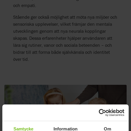
och empati.
Stående ger också möjlighet att möta nya miljöer och
sensoriska upplevelser, vilket främjar den mentala
utvecklingen genom att nya neurala kopplingar
skapas. Dessa erfarenheter hjälper användaren att
lära sig rutiner, vanor och sociala beteenden – och
bidrar till att forma både självkänsla och identitet
över tid.
Samtycke
Information
Om