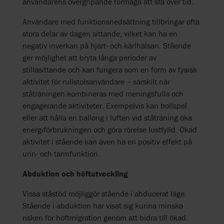
användarens övergripande förmåga att stå över tid.
Användare med funktionsnedsättning tillbringar ofta
stora delar av dagen sittande, vilket kan ha en
negativ inverkan på hjärt- och kärlhälsan. Stående
ger möjlighet att bryta långa perioder av
stillasittande och kan fungera som en form av fysisk
aktivitet för rullstolsanvändare – särskilt när
ståträningen kombineras med meningsfulla och
engagerande aktiviteter. Exempelvis kan bollspel
eller att hålla en ballong i luften vid ståträning öka
energiförbrukningen och göra rörelse lustfylld. Ökad
aktivitet i stående kan även ha en positiv effekt på
urin- och tarmfunktion.
Abduktion och höftutveckling
Vissa ståstöd möjliggör stående i abducerat läge.
Stående i abduktion har visat sig kunna minska
risken för höftmigration genom att bidra till ökad