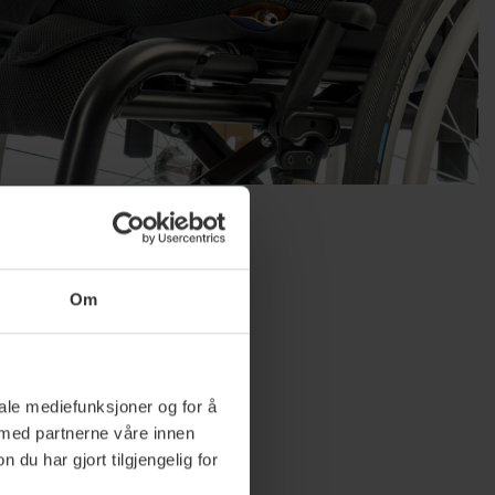
Om
Ny
iale mediefunksjoner og for å
 med partnerne våre innen
u har gjort tilgjengelig for