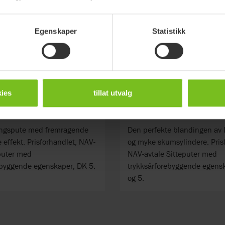
Egenskaper
Statistikk
ies
tillat utvalg
ndard Air sittepute
Star StabilAir sitte
ingspute med fremragende
Den perfekte blandingen av l
effekt. Prisforhandlet, NAV-
og myke skumsylindere. Pris
eputer med
NAV-avtale Sitteputer med
ebyggende egenskaper, DK 5.
trykksårforebyggende egens
og 5.