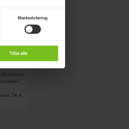
Markedsføring
Tillat alle
pute
uftcellepute
forhandlet,
kaper, DK 4