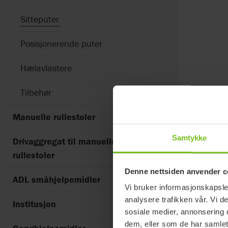
Sitteputer
Posisjonerende puter
Hælavlastere
Tilbehør
Merkevare
Manuelle rullestoler
Star
Samtykke
Drivaggregat til manuelle
rullestoler
2
Resultater f
Denne nettsiden anvender c
ADL småhjelpemidler
Vi bruker informasjonskapsler
analysere trafikken vår. Vi 
Institusjon
sosiale medier, annonsering 
dem, eller som de har samlet