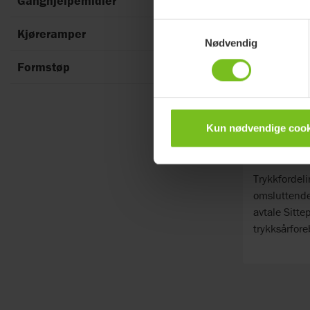
Ganghjelpemidler
Samtykkevalg
Kjøreramper
Nødvendig
Formstøp
Kun nødvendige cook
Star Sta
Trykkfordel
omsluttende 
avtale Sitt
trykksårfor