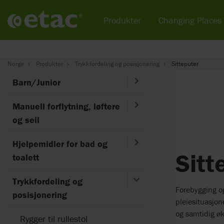
Produkter
Changing Places
Norge
Produkter
Trykkfordeling og posisjonering
Sitteputer
Barn/Junior
Manuell forflytning, løftere
og seil
Hjelpemidler for bad og
Sitt
toalett
Trykkfordeling og
Forebygging og
posisjonering
pleiesituasjon
og samtidig øk
Rygger til rullestol