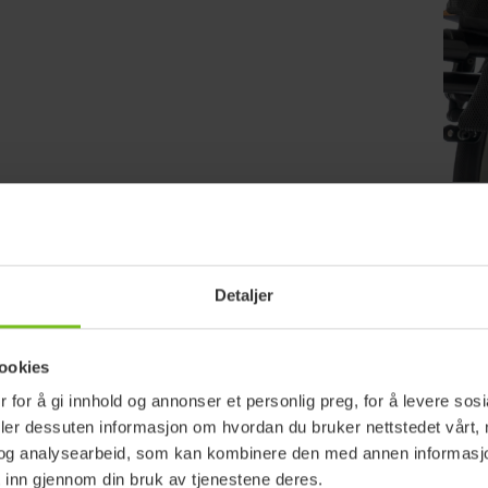
Tøm filter
Detaljer
unnet
ookies
 for å gi innhold og annonser et personlig preg, for å levere sos
deler dessuten informasjon om hvordan du bruker nettstedet vårt,
og analysearbeid, som kan kombinere den med annen informasjon d
 inn gjennom din bruk av tjenestene deres.