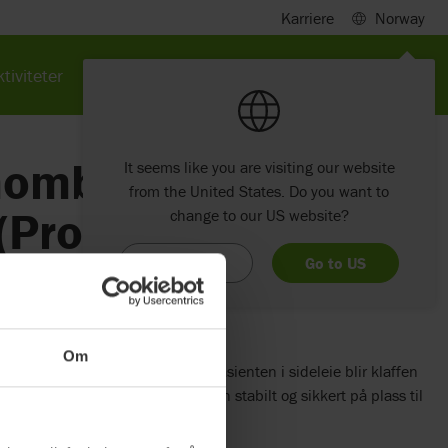
Karriere
Norway
tiviteter
Nyheter
Om Etac
Kontakt
Rhombo-med®
It seems like you are visiting our website
from the United States. Do you want to
(Produktet har
change to our US website?
Stay here
Go to US
Om
 Rhombo-fill skumbiter. Med pasienten i sideleie blir klaffen
sientens kroppsvekt ligger puten stabilt og sikkert på plass til