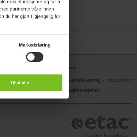
iale mediefunksjoner og for å
 med partnerne våre innen
u har gjort tilgjengelig for
Markedsføring
Personvern
masjon
Personvernerklæring – personvern
Tillat alle
ner
Informasjonskapsler