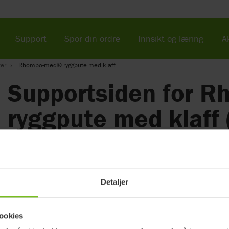
Support
Spor din ordre
Innsikt og læring
Ak
ter
Rhombo-med® ryggpute med klaff
Supportsiden for 
ryggpute med klaff 
utgått)
Sikker og stabil posisjonering
Detaljer
Rhombo-med ryggpute med klaff er fylt med polypropylen kuler og
lagt under overkroppen, pasienten legges i 30° sideleie og pga pa
neste vending. Stabiliserer og støtter i 30° stilling.
ookies