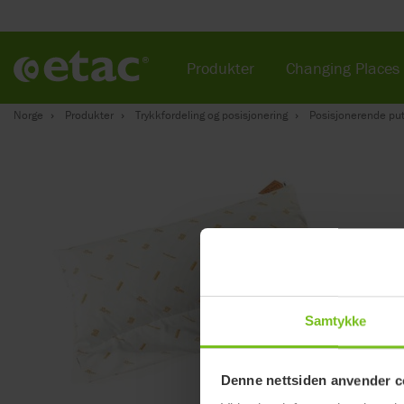
Produkter
Changing Places
Norge
Produkter
Trykkfordeling og posisjonering
Posisjonerende pu
Samtykke
Denne nettsiden anvender c