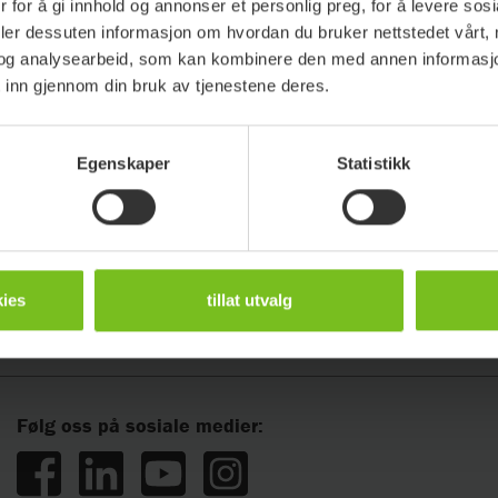
 for å gi innhold og annonser et personlig preg, for å levere sos
deler dessuten informasjon om hvordan du bruker nettstedet vårt,
og analysearbeid, som kan kombinere den med annen informasjon d
 inn gjennom din bruk av tjenestene deres.
Egenskaper
Statistikk
Support
Kontakt
Reklamasjon og retur
Kontaktinfor
ies
tillat utvalg
Garanti
Kontaktperso
Følg oss på sosiale medier: