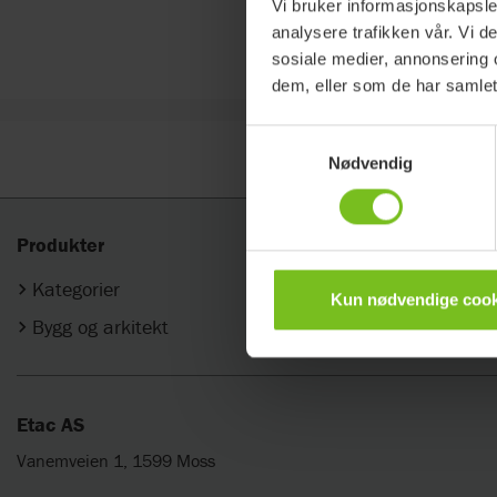
Vi bruker informasjonskapsler
analysere trafikken vår. Vi 
sosiale medier, annonsering 
dem, eller som de har samlet
Samtykkevalg
Nødvendig
Produkter
Om oss
Kategorier
Firma
Kun nødvendige cook
Bygg og arkitekt
Varemerker
Etac AS
Vanemveien 1, 1599 Moss