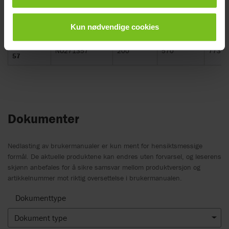
Setebredde
NO271354
200
540
743
Kun nødvendige cookies
54
Setebredde
NO271357
200
570
773
57
Dokumenter
Nedlasting av brukermanualer er kun ment for hensiktsmessige
formål. De aktuelle produktene kan endres uten forvarsel, og leserens
skjønn anbefales for å sikre samsvar mellom produktversjon og
artikkelnummer mot riktig oversettelse i brukermanualen.
Dokumenttype
Dokument type