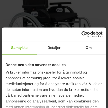
Samtykke
Detaljer
Om
Denne nettsiden anvender cookies
Vi bruker informasjonskapsler for å gi innhold og
annonser et personlig preg, for å levere sosiale
DOLPHIN WHEELCHAIR, ALUMINIUM
mediefunksjoner og for å analysere trafikken vår. Vi deler
Kryssrammestol i aluminium for
dessuten informasjon om hvordan du bruker nettstedet
tyngre brukere
vårt, med partnerne våre innen sosiale medier,
annonsering og analysearbeid, som kan kombinere den
Dette er en lettvekt-rullestol med sølvramme i farget
med annen informasjon du har gjort tilgjengelig for dem,