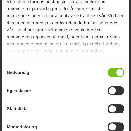
Vi bruker informasjonskapsler for å gi innhold og
annonser et personlig preg, for å levere sosiale
mediefunksjoner og for å analysere trafikken vår. Vi deler
dessuten informasjon om hvordan du bruker nettstedet
vårt, med partnerne våre innen sosiale medier,
annonsering og analysearbeid, som kan kombinere den
Molift Assist Sleeve Wide
med annen informasjon du har gjort tilgjengelig for dem,
Sikkerhetsstropp med en bred og fast pute som ekstra støtte
eller som de har samlet inn gjennom din bruk av
når brukeren skal opp i stående stilling.
tjenestene deres.
Samtykkevalg
Nødvendig
Ny
Egenskaper
Statistikk
Markedsføring