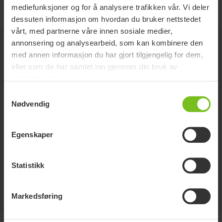
mediefunksjoner og for å analysere trafikken vår. Vi deler
dessuten informasjon om hvordan du bruker nettstedet
vårt, med partnerne våre innen sosiale medier,
annonsering og analysearbeid, som kan kombinere den
Tilbehør
med annen informasjon du har gjort tilgjengelig for dem,
eller som de har samlet inn gjennom din bruk av
tjenestene deres.
Molift EvoSling soft padding.
Samtykkevalg
For trykkfølsomme brukere. EvoSling Soft
Nødvendig
Padding er trykkavlastende polstringshylser som
tres på bendelerne på seil med delte benstøtter.
Egenskaper
Molift EvoSling Extension Loop
Bånd for enklere tilpasning. Brukes for å
Statistikk
forlenge løftebåndet, eller for å holde sammen
benstøttene på seil med delte benstøtter. Bestill
en stk for et komplett par.
Markedsføring