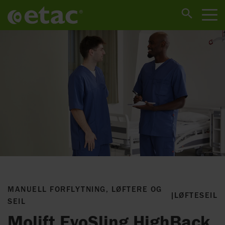
MANUELL FORFLYTNING, LØFTERE OG
|
LØFTESEIL
SEIL
Molift EvoSling HighBack