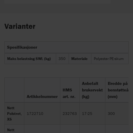
Varianter
Spesifikasjoner
Maks belastning SWL (kg)
350
Materiale
Polyester PE-skum
Anbefalt
Bredde på
HMS
brukervekt
benstøtteåpn
Artikkelnummer
art. nr.
(kg)
(mm)
Nett
Polstret,
1722710
232763
17-25
300
XS
Nett