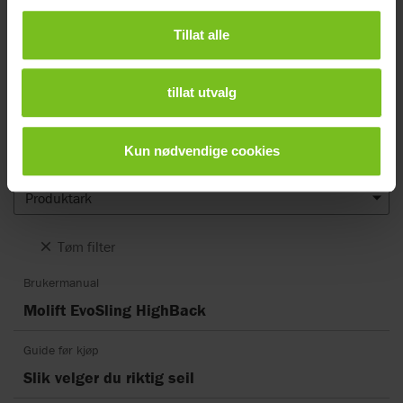
Dokumenter
Tillat alle
Nedlasting av brukermanualer er kun ment for hensiktsmessige
formål. De aktuelle produktene kan endres uten forvarsel, og leserens
tillat utvalg
skjønn anbefales for å sikre samsvar mellom produktversjon og
artikkelnummer mot riktig oversettelse i brukermanualen.
Kun nødvendige cookies
Dokumenttype
Produktark
Tøm filter
Brukermanual
Molift EvoSling HighBack
Guide før kjøp
Slik velger du riktig seil