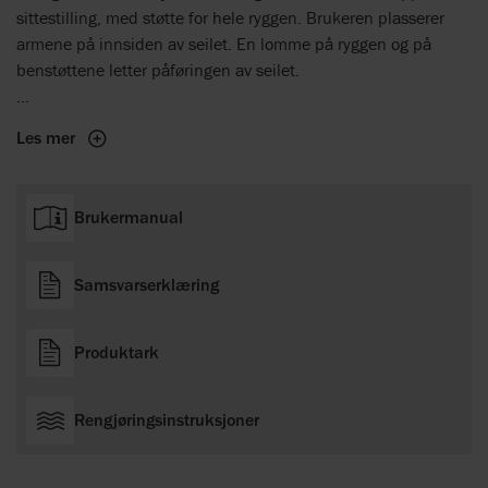
sittestilling, med støtte for hele ryggen. Brukeren plasserer
armene på innsiden av seilet. En lomme på ryggen og på
benstøttene letter påføringen av seilet.
Velg mellom to varianter
Molift EvoSling MediumBack
Les mer
finnes i to varianter. Polyester med polstring i rygg og
benstøtter, og et i mykt polyesternett med polstrede
benstøtter.
Brukermanual
Seilet i polyesternett har en rød søm midt bak for å gjøre det
lettere å plassere seilet symmetrisk.
Samsvarserklæring
Produktark
Rengjøringsinstruksjoner