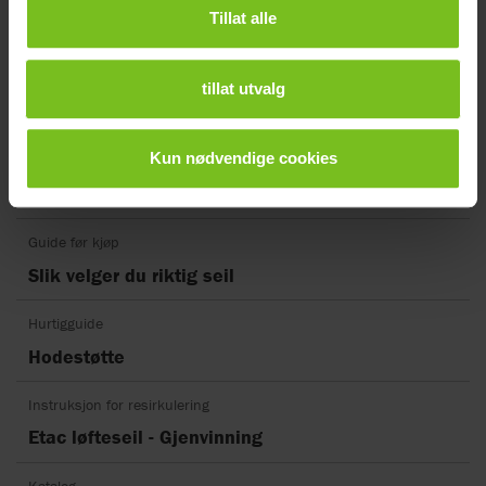
Dokumenttype
Tillat alle
Dokument type
tillat utvalg
Tøm filter
Kun nødvendige cookies
Brukermanual
Molift EvoSling HighBack
Guide før kjøp
Slik velger du riktig seil
Hurtigguide
Hodestøtte
Instruksjon for resirkulering
Etac løfteseil - Gjenvinning
Katalog