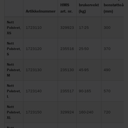
HMS
brukervekt
benstøtteåpn
Artikkelnummer
art. nr.
(kg)
(mm)
Nett
Polstret,
1723110
329923
17-25
300
XS
Nett
Polstret,
1723120
235516
25-50
370
S
Nett
Polstret,
1723130
235130
45-95
490
M
Nett
Polstret,
1723140
235517
90-165
570
L
Nett
Polstret,
1723150
329924
160-240
720
XL
Nett