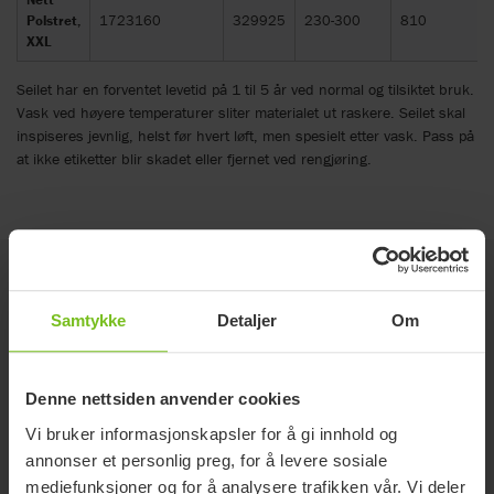
Polstret,
1723160
329925
230-300
810
XXL
Seilet har en forventet levetid på 1 til 5 år ved normal og tilsiktet bruk.
Vask ved høyere temperaturer sliter materialet ut raskere. Seilet skal
inspiseres jevnlig, helst før hvert løft, men spesielt etter vask. Pass på
at ikke etiketter blir skadet eller fjernet ved rengjøring.
Tilbehør
Samtykke
Detaljer
Om
Molift EvoSling Head Support
Tilbehør til seil uten hodestøtte. Hodestøtten
Denne nettsiden anvender cookies
festes i seilet, og lengden kan justeres trinnløst,
Vi bruker informasjonskapsler for å gi innhold og
takket være plastspennen. Den gir brukeren en
annonser et personlig preg, for å levere sosiale
behagelig støtte for hodet, og kan være et godt
mediefunksjoner og for å analysere trafikken vår. Vi deler
supplement når brukeren får økt behov for